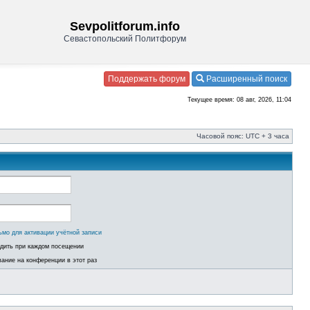
Sevpolitforum.info
Севастопольский Политфорум
Поддержать форум
Расширенный поиск
Текущее время: 08 авг, 2026, 11:04
Часовой пояс: UTC + 3 часа
ьмо для активации учётной записи
одить при каждом посещении
ание на конференции в этот раз