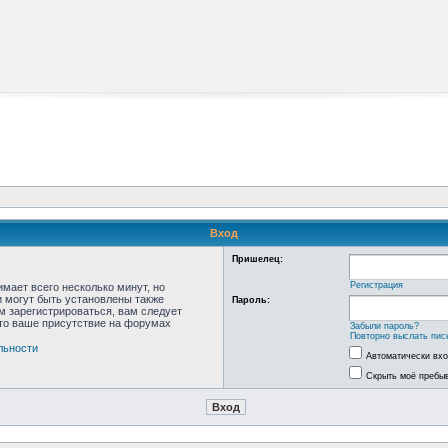
Вход
Пришелец:
Регистрация
мает всего несколько минут, но
 могут быть установлены также
Пароль:
м зарегистрироваться, вам следует
что ваше присутствие на форумах
Забыли пароль?
Повторно выслать пис
льности
Автоматически вх
Скрыть моё пребыв