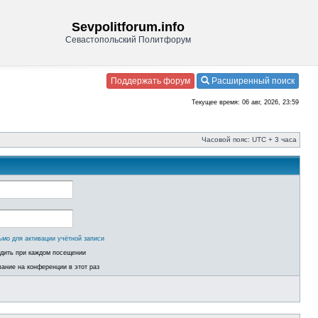
Sevpolitforum.info
Севастопольский Политфорум
Поддержать форум
Расширенный поиск
Текущее время: 06 авг, 2026, 23:59
Часовой пояс: UTC + 3 часа
ьмо для активации учётной записи
одить при каждом посещении
ание на конференции в этот раз