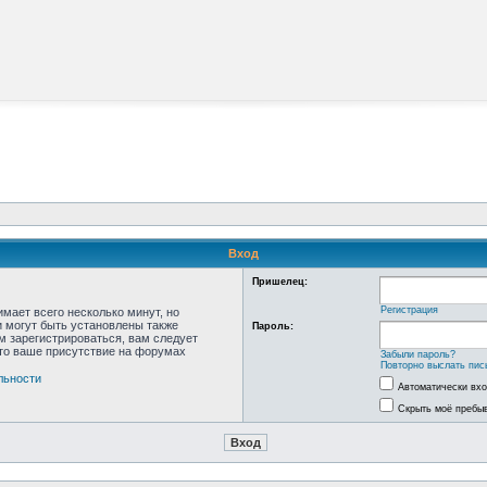
Вход
Пришелец:
Регистрация
мает всего несколько минут, но
 могут быть установлены также
Пароль:
м зарегистрироваться, вам следует
что ваше присутствие на форумах
Забыли пароль?
Повторно выслать пис
льности
Автоматически вх
Скрыть моё пребыв