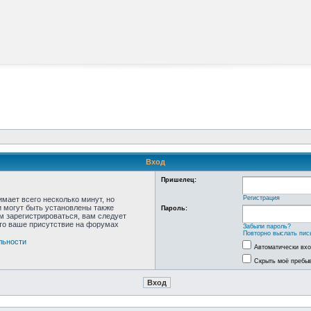
Вход
Пришелец:
Регистрация
мает всего несколько минут, но
 могут быть установлены также
Пароль:
м зарегистрироваться, вам следует
что ваше присутствие на форумах
Забыли пароль?
Повторно выслать пис
льности
Автоматически вх
Скрыть моё пребыв