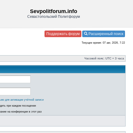
Sevpolitforum.info
Севастопольский Политфорум
Поддержать форум
Расширенный поиск
Текущее время: 07 авг, 2026, 7:22
Часовой пояс: UTC + 3 часа
ьмо для активации учётной записи
одить при каждом посещении
ание на конференции в этот раз