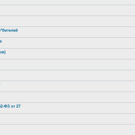
р*бителей
в
ов)
у
2-ФЗ от 27