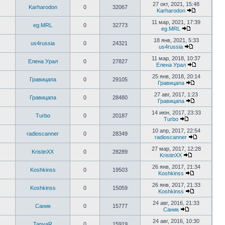
27 окт, 2021, 15:48
Karharodon
0
32067
Karharodon
11 мар, 2021, 17:39
eg.MRL
0
32773
eg.MRL
18 янв, 2021, 5:33
us4russia
0
24321
us4russia
11 мар, 2018, 10:37
Елена Урал
0
27827
Елена Урал
25 янв, 2018, 20:14
Гравицапа
0
29105
Гравицапа
27 авг, 2017, 1:23
Гравицапа
0
28480
Гравицапа
14 июн, 2017, 23:33
Turbo
0
20187
Turbo
10 апр, 2017, 22:54
radioscanner
0
28349
radioscanner
27 мар, 2017, 12:28
KristinXX
0
28289
KristinXX
26 янв, 2017, 21:34
Koshkinss
0
19503
Koshkinss
26 янв, 2017, 21:33
Koshkinss
0
15059
Koshkinss
24 авг, 2016, 21:33
Саник
0
15777
Саник
24 авг, 2016, 10:30
TanyaR
0
15919