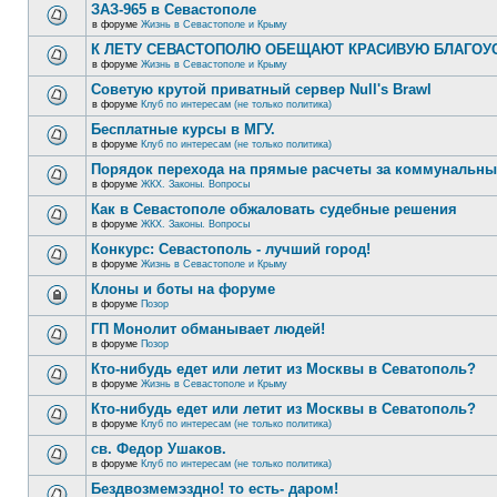
ЗАЗ-965 в Севастополе
в форуме
Жизнь в Севастополе и Крыму
К ЛЕТУ СЕВАСТОПОЛЮ ОБЕЩАЮТ КРАСИВУЮ БЛАГО
в форуме
Жизнь в Севастополе и Крыму
Советую крутой приватный сервер Null's Brawl
в форуме
Клуб по интересам (не только политика)
Бесплатные курсы в МГУ.
в форуме
Клуб по интересам (не только политика)
Порядок перехода на прямые расчеты за коммунальны
в форуме
ЖКХ. Законы. Вопросы
Как в Севастополе обжаловать судебные решения
в форуме
ЖКХ. Законы. Вопросы
Конкурс: Севастополь - лучший город!
в форуме
Жизнь в Севастополе и Крыму
Клоны и боты на форуме
в форуме
Позор
ГП Монолит обманывает людей!
в форуме
Позор
Кто-нибудь едет или летит из Москвы в Севатополь?
в форуме
Жизнь в Севастополе и Крыму
Кто-нибудь едет или летит из Москвы в Севатополь?
в форуме
Клуб по интересам (не только политика)
св. Федор Ушаков.
в форуме
Клуб по интересам (не только политика)
Бездвозмемэздно! то есть- даром!