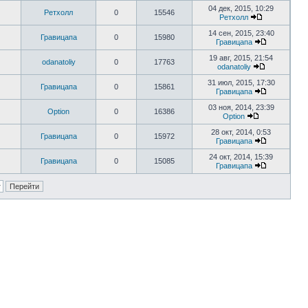
04 дек, 2015, 10:29
Ретхолл
0
15546
Ретхолл
14 сен, 2015, 23:40
Гравицапа
0
15980
Гравицапа
19 авг, 2015, 21:54
odanatoliy
0
17763
odanatoliy
31 июл, 2015, 17:30
Гравицапа
0
15861
Гравицапа
03 ноя, 2014, 23:39
Option
0
16386
Option
28 окт, 2014, 0:53
Гравицапа
0
15972
Гравицапа
24 окт, 2014, 15:39
Гравицапа
0
15085
Гравицапа