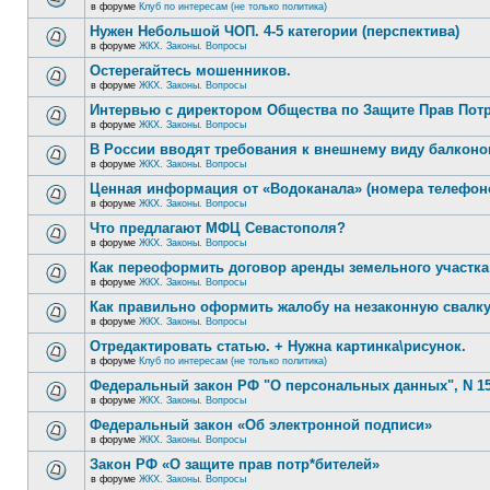
в форуме
Клуб по интересам (не только политика)
Нужен Небольшой ЧОП. 4-5 категории (перспектива)
в форуме
ЖКХ. Законы. Вопросы
Остерегайтесь мошенников.
в форуме
ЖКХ. Законы. Вопросы
Интервью с директором Общества по Защите Прав Пот
в форуме
ЖКХ. Законы. Вопросы
В России вводят требования к внешнему виду балконо
в форуме
ЖКХ. Законы. Вопросы
Ценная информация от «Водоканала» (номера телефон
в форуме
ЖКХ. Законы. Вопросы
Что предлагают МФЦ Севастополя?
в форуме
ЖКХ. Законы. Вопросы
Как переоформить договор аренды земельного участка
в форуме
ЖКХ. Законы. Вопросы
Как правильно оформить жалобу на незаконную свалк
в форуме
ЖКХ. Законы. Вопросы
Отредактировать статью. + Нужна картинка\рисунок.
в форуме
Клуб по интересам (не только политика)
Федеральный закон РФ "О персональных данных", N 15
в форуме
ЖКХ. Законы. Вопросы
Федеральный закон «Об электронной подписи»
в форуме
ЖКХ. Законы. Вопросы
Закон РФ «О защите прав потр*бителей»
в форуме
ЖКХ. Законы. Вопросы