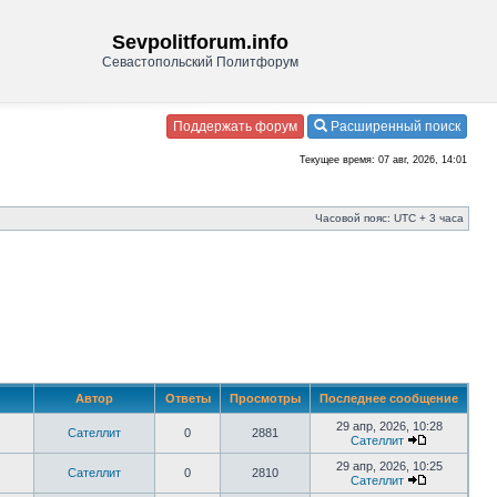
Sevpolitforum.info
Севастопольский Политфорум
Поддержать форум
Расширенный поиск
Текущее время: 07 авг, 2026, 14:01
Часовой пояс: UTC + 3 часа
Автор
Ответы
Просмотры
Последнее сообщение
29 апр, 2026, 10:28
Сателлит
0
2881
Сателлит
29 апр, 2026, 10:25
Сателлит
0
2810
Сателлит