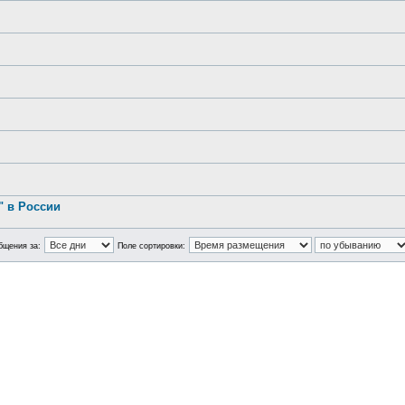
.
 в России
бщения за:
Поле сортировки: