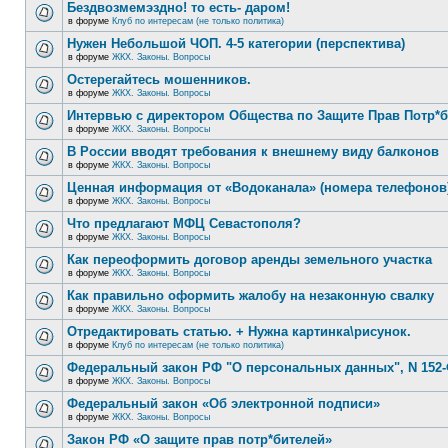
Бездвозмемэздно! то есть- даром!
в форуме
Клуб по интересам (не только политика)
Нужен Небольшой ЧОП. 4-5 категории (перспектива)
в форуме
ЖКХ. Законы. Вопросы
Остерегайтесь мошенников.
в форуме
ЖКХ. Законы. Вопросы
Интервью с директором Общества по Защите Прав Потр*
в форуме
ЖКХ. Законы. Вопросы
В России вводят требования к внешнему виду балконов
в форуме
ЖКХ. Законы. Вопросы
Ценная информация от «Водоканала» (номера телефонов
в форуме
ЖКХ. Законы. Вопросы
Что предлагают МФЦ Севастополя?
в форуме
ЖКХ. Законы. Вопросы
Как переоформить договор аренды земельного участка
в форуме
ЖКХ. Законы. Вопросы
Как правильно оформить жалобу на незаконную свалку
в форуме
ЖКХ. Законы. Вопросы
Отредактировать статью. + Нужна картинка\рисунок.
в форуме
Клуб по интересам (не только политика)
Федеральный закон РФ "О персональных данных", N 152-
в форуме
ЖКХ. Законы. Вопросы
Федеральный закон «Об электронной подписи»
в форуме
ЖКХ. Законы. Вопросы
Закон РФ «О защите прав потр*бителей»