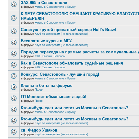
ЗАЗ-965 в Севастополе
в форуме
Жизнь в Севастополе и Крыму
К ЛЕТУ СЕВАСТОПОЛЮ ОБЕЩАЮТ КРАСИВУЮ БЛАГОУС
НАБЕРЕЖН
в форуме
Жизнь в Севастополе и Крыму
Советую крутой приватный сервер Null's Brawl
в форуме
Клуб по интересам (не только политика)
Бесплатные курсы в МГУ.
в форуме
Клуб по интересам (не только политика)
Порядок перехода на прямые расчеты за коммунальные 
в форуме
ЖКХ. Законы. Вопросы
Как в Севастополе обжаловать судебные решения
в форуме
ЖКХ. Законы. Вопросы
Конкурс: Севастополь - лучший город!
в форуме
Жизнь в Севастополе и Крыму
Клоны и боты на форуме
в форуме
Позор
ГП Монолит обманывает людей!
в форуме
Позор
Кто-нибудь едет или летит из Москвы в Севатополь?
в форуме
Жизнь в Севастополе и Крыму
Кто-нибудь едет или летит из Москвы в Севатополь?
в форуме
Клуб по интересам (не только политика)
св. Федор Ушаков.
в форуме
Клуб по интересам (не только политика)