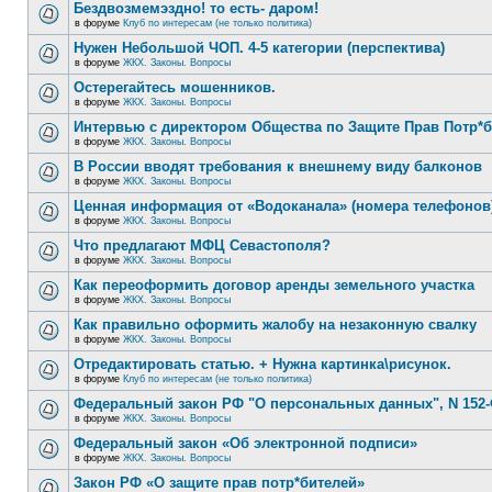
Бездвозмемэздно! то есть- даром!
в форуме
Клуб по интересам (не только политика)
Нужен Небольшой ЧОП. 4-5 категории (перспектива)
в форуме
ЖКХ. Законы. Вопросы
Остерегайтесь мошенников.
в форуме
ЖКХ. Законы. Вопросы
Интервью с директором Общества по Защите Прав Потр*
в форуме
ЖКХ. Законы. Вопросы
В России вводят требования к внешнему виду балконов
в форуме
ЖКХ. Законы. Вопросы
Ценная информация от «Водоканала» (номера телефонов
в форуме
ЖКХ. Законы. Вопросы
Что предлагают МФЦ Севастополя?
в форуме
ЖКХ. Законы. Вопросы
Как переоформить договор аренды земельного участка
в форуме
ЖКХ. Законы. Вопросы
Как правильно оформить жалобу на незаконную свалку
в форуме
ЖКХ. Законы. Вопросы
Отредактировать статью. + Нужна картинка\рисунок.
в форуме
Клуб по интересам (не только политика)
Федеральный закон РФ "О персональных данных", N 152-
в форуме
ЖКХ. Законы. Вопросы
Федеральный закон «Об электронной подписи»
в форуме
ЖКХ. Законы. Вопросы
Закон РФ «О защите прав потр*бителей»