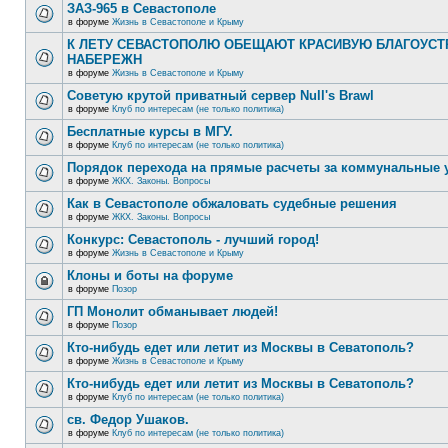
ЗАЗ-965 в Севастополе
в форуме
Жизнь в Севастополе и Крыму
К ЛЕТУ СЕВАСТОПОЛЮ ОБЕЩАЮТ КРАСИВУЮ БЛАГОУС
НАБЕРЕЖН
в форуме
Жизнь в Севастополе и Крыму
Советую крутой приватный сервер Null's Brawl
в форуме
Клуб по интересам (не только политика)
Бесплатные курсы в МГУ.
в форуме
Клуб по интересам (не только политика)
Порядок перехода на прямые расчеты за коммунальные 
в форуме
ЖКХ. Законы. Вопросы
Как в Севастополе обжаловать судебные решения
в форуме
ЖКХ. Законы. Вопросы
Конкурс: Севастополь - лучший город!
в форуме
Жизнь в Севастополе и Крыму
Клоны и боты на форуме
в форуме
Позор
ГП Монолит обманывает людей!
в форуме
Позор
Кто-нибудь едет или летит из Москвы в Севатополь?
в форуме
Жизнь в Севастополе и Крыму
Кто-нибудь едет или летит из Москвы в Севатополь?
в форуме
Клуб по интересам (не только политика)
св. Федор Ушаков.
в форуме
Клуб по интересам (не только политика)