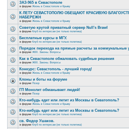
ЗАЗ-965 в Севастополе
в форуме
Жизнь в Севастополе и Крыму
К ЛЕТУ СЕВАСТОПОЛЮ ОБЕЩАЮТ КРАСИВУЮ БЛАГОУС
НАБЕРЕЖН
в форуме
Жизнь в Севастополе и Крыму
Советую крутой приватный сервер Null's Brawl
в форуме
Клуб по интересам (не только политика)
Бесплатные курсы в МГУ.
в форуме
Клуб по интересам (не только политика)
Порядок перехода на прямые расчеты за коммунальные 
в форуме
ЖКХ. Законы. Вопросы
Как в Севастополе обжаловать судебные решения
в форуме
ЖКХ. Законы. Вопросы
Конкурс: Севастополь - лучший город!
в форуме
Жизнь в Севастополе и Крыму
Клоны и боты на форуме
в форуме
Позор
ГП Монолит обманывает людей!
в форуме
Позор
Кто-нибудь едет или летит из Москвы в Севатополь?
в форуме
Жизнь в Севастополе и Крыму
Кто-нибудь едет или летит из Москвы в Севатополь?
в форуме
Клуб по интересам (не только политика)
св. Федор Ушаков.
в форуме
Клуб по интересам (не только политика)