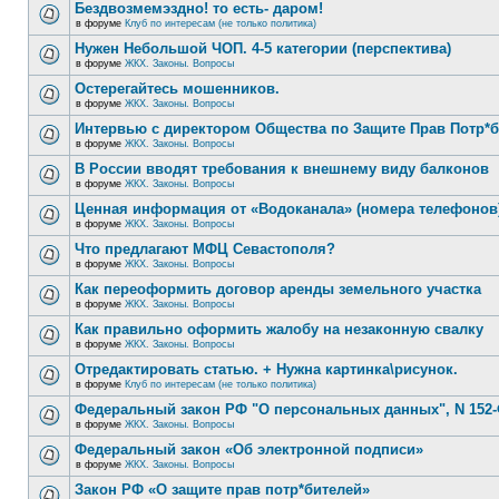
Бездвозмемэздно! то есть- даром!
в форуме
Клуб по интересам (не только политика)
Нужен Небольшой ЧОП. 4-5 категории (перспектива)
в форуме
ЖКХ. Законы. Вопросы
Остерегайтесь мошенников.
в форуме
ЖКХ. Законы. Вопросы
Интервью с директором Общества по Защите Прав Потр*
в форуме
ЖКХ. Законы. Вопросы
В России вводят требования к внешнему виду балконов
в форуме
ЖКХ. Законы. Вопросы
Ценная информация от «Водоканала» (номера телефонов
в форуме
ЖКХ. Законы. Вопросы
Что предлагают МФЦ Севастополя?
в форуме
ЖКХ. Законы. Вопросы
Как переоформить договор аренды земельного участка
в форуме
ЖКХ. Законы. Вопросы
Как правильно оформить жалобу на незаконную свалку
в форуме
ЖКХ. Законы. Вопросы
Отредактировать статью. + Нужна картинка\рисунок.
в форуме
Клуб по интересам (не только политика)
Федеральный закон РФ "О персональных данных", N 152-
в форуме
ЖКХ. Законы. Вопросы
Федеральный закон «Об электронной подписи»
в форуме
ЖКХ. Законы. Вопросы
Закон РФ «О защите прав потр*бителей»