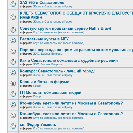
ЗАЗ-965 в Севастополе
в форуме
Жизнь в Севастополе и Крыму
К ЛЕТУ СЕВАСТОПОЛЮ ОБЕЩАЮТ КРАСИВУЮ БЛАГОУС
НАБЕРЕЖН
в форуме
Жизнь в Севастополе и Крыму
Советую крутой приватный сервер Null's Brawl
в форуме
Клуб по интересам (не только политика)
Бесплатные курсы в МГУ.
в форуме
Клуб по интересам (не только политика)
Порядок перехода на прямые расчеты за коммунальные 
в форуме
ЖКХ. Законы. Вопросы
Как в Севастополе обжаловать судебные решения
в форуме
ЖКХ. Законы. Вопросы
Конкурс: Севастополь - лучший город!
в форуме
Жизнь в Севастополе и Крыму
Клоны и боты на форуме
в форуме
Позор
ГП Монолит обманывает людей!
в форуме
Позор
Кто-нибудь едет или летит из Москвы в Севатополь?
в форуме
Жизнь в Севастополе и Крыму
Кто-нибудь едет или летит из Москвы в Севатополь?
в форуме
Клуб по интересам (не только политика)
св. Федор Ушаков.
в форуме
Клуб по интересам (не только политика)