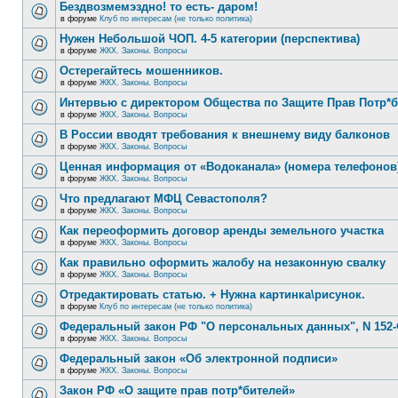
Бездвозмемэздно! то есть- даром!
в форуме
Клуб по интересам (не только политика)
Нужен Небольшой ЧОП. 4-5 категории (перспектива)
в форуме
ЖКХ. Законы. Вопросы
Остерегайтесь мошенников.
в форуме
ЖКХ. Законы. Вопросы
Интервью с директором Общества по Защите Прав Потр*
в форуме
ЖКХ. Законы. Вопросы
В России вводят требования к внешнему виду балконов
в форуме
ЖКХ. Законы. Вопросы
Ценная информация от «Водоканала» (номера телефонов
в форуме
ЖКХ. Законы. Вопросы
Что предлагают МФЦ Севастополя?
в форуме
ЖКХ. Законы. Вопросы
Как переоформить договор аренды земельного участка
в форуме
ЖКХ. Законы. Вопросы
Как правильно оформить жалобу на незаконную свалку
в форуме
ЖКХ. Законы. Вопросы
Отредактировать статью. + Нужна картинка\рисунок.
в форуме
Клуб по интересам (не только политика)
Федеральный закон РФ "О персональных данных", N 152-
в форуме
ЖКХ. Законы. Вопросы
Федеральный закон «Об электронной подписи»
в форуме
ЖКХ. Законы. Вопросы
Закон РФ «О защите прав потр*бителей»