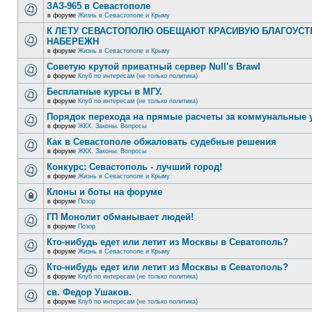
ЗАЗ-965 в Севастополе
в форуме
Жизнь в Севастополе и Крыму
К ЛЕТУ СЕВАСТОПОЛЮ ОБЕЩАЮТ КРАСИВУЮ БЛАГОУС
НАБЕРЕЖН
в форуме
Жизнь в Севастополе и Крыму
Советую крутой приватный сервер Null's Brawl
в форуме
Клуб по интересам (не только политика)
Бесплатные курсы в МГУ.
в форуме
Клуб по интересам (не только политика)
Порядок перехода на прямые расчеты за коммунальные 
в форуме
ЖКХ. Законы. Вопросы
Как в Севастополе обжаловать судебные решения
в форуме
ЖКХ. Законы. Вопросы
Конкурс: Севастополь - лучший город!
в форуме
Жизнь в Севастополе и Крыму
Клоны и боты на форуме
в форуме
Позор
ГП Монолит обманывает людей!
в форуме
Позор
Кто-нибудь едет или летит из Москвы в Севатополь?
в форуме
Жизнь в Севастополе и Крыму
Кто-нибудь едет или летит из Москвы в Севатополь?
в форуме
Клуб по интересам (не только политика)
св. Федор Ушаков.
в форуме
Клуб по интересам (не только политика)