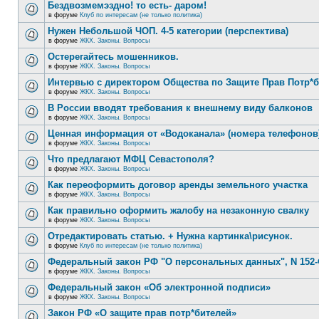
Бездвозмемэздно! то есть- даром!
в форуме
Клуб по интересам (не только политика)
Нужен Небольшой ЧОП. 4-5 категории (перспектива)
в форуме
ЖКХ. Законы. Вопросы
Остерегайтесь мошенников.
в форуме
ЖКХ. Законы. Вопросы
Интервью с директором Общества по Защите Прав Потр*
в форуме
ЖКХ. Законы. Вопросы
В России вводят требования к внешнему виду балконов
в форуме
ЖКХ. Законы. Вопросы
Ценная информация от «Водоканала» (номера телефонов
в форуме
ЖКХ. Законы. Вопросы
Что предлагают МФЦ Севастополя?
в форуме
ЖКХ. Законы. Вопросы
Как переоформить договор аренды земельного участка
в форуме
ЖКХ. Законы. Вопросы
Как правильно оформить жалобу на незаконную свалку
в форуме
ЖКХ. Законы. Вопросы
Отредактировать статью. + Нужна картинка\рисунок.
в форуме
Клуб по интересам (не только политика)
Федеральный закон РФ "О персональных данных", N 152-
в форуме
ЖКХ. Законы. Вопросы
Федеральный закон «Об электронной подписи»
в форуме
ЖКХ. Законы. Вопросы
Закон РФ «О защите прав потр*бителей»