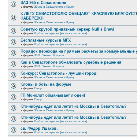
ЗАЗ-965 в Севастополе
в форуме
Жизнь в Севастополе и Крыму
К ЛЕТУ СЕВАСТОПОЛЮ ОБЕЩАЮТ КРАСИВУЮ БЛАГОУС
НАБЕРЕЖН
в форуме
Жизнь в Севастополе и Крыму
Советую крутой приватный сервер Null's Brawl
в форуме
Клуб по интересам (не только политика)
Бесплатные курсы в МГУ.
в форуме
Клуб по интересам (не только политика)
Порядок перехода на прямые расчеты за коммунальные 
в форуме
ЖКХ. Законы. Вопросы
Как в Севастополе обжаловать судебные решения
в форуме
ЖКХ. Законы. Вопросы
Конкурс: Севастополь - лучший город!
в форуме
Жизнь в Севастополе и Крыму
Клоны и боты на форуме
в форуме
Позор
ГП Монолит обманывает людей!
в форуме
Позор
Кто-нибудь едет или летит из Москвы в Севатополь?
в форуме
Жизнь в Севастополе и Крыму
Кто-нибудь едет или летит из Москвы в Севатополь?
в форуме
Клуб по интересам (не только политика)
св. Федор Ушаков.
в форуме
Клуб по интересам (не только политика)