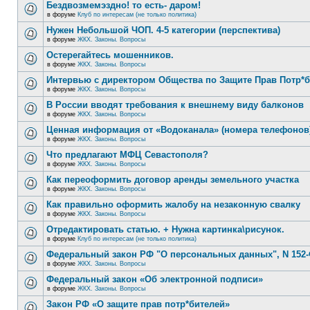
Бездвозмемэздно! то есть- даром!
в форуме
Клуб по интересам (не только политика)
Нужен Небольшой ЧОП. 4-5 категории (перспектива)
в форуме
ЖКХ. Законы. Вопросы
Остерегайтесь мошенников.
в форуме
ЖКХ. Законы. Вопросы
Интервью с директором Общества по Защите Прав Потр*
в форуме
ЖКХ. Законы. Вопросы
В России вводят требования к внешнему виду балконов
в форуме
ЖКХ. Законы. Вопросы
Ценная информация от «Водоканала» (номера телефонов
в форуме
ЖКХ. Законы. Вопросы
Что предлагают МФЦ Севастополя?
в форуме
ЖКХ. Законы. Вопросы
Как переоформить договор аренды земельного участка
в форуме
ЖКХ. Законы. Вопросы
Как правильно оформить жалобу на незаконную свалку
в форуме
ЖКХ. Законы. Вопросы
Отредактировать статью. + Нужна картинка\рисунок.
в форуме
Клуб по интересам (не только политика)
Федеральный закон РФ "О персональных данных", N 152-
в форуме
ЖКХ. Законы. Вопросы
Федеральный закон «Об электронной подписи»
в форуме
ЖКХ. Законы. Вопросы
Закон РФ «О защите прав потр*бителей»