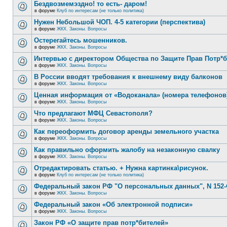
Бездвозмемэздно! то есть- даром!
в форуме
Клуб по интересам (не только политика)
Нужен Небольшой ЧОП. 4-5 категории (перспектива)
в форуме
ЖКХ. Законы. Вопросы
Остерегайтесь мошенников.
в форуме
ЖКХ. Законы. Вопросы
Интервью с директором Общества по Защите Прав Потр*
в форуме
ЖКХ. Законы. Вопросы
В России вводят требования к внешнему виду балконов
в форуме
ЖКХ. Законы. Вопросы
Ценная информация от «Водоканала» (номера телефонов
в форуме
ЖКХ. Законы. Вопросы
Что предлагают МФЦ Севастополя?
в форуме
ЖКХ. Законы. Вопросы
Как переоформить договор аренды земельного участка
в форуме
ЖКХ. Законы. Вопросы
Как правильно оформить жалобу на незаконную свалку
в форуме
ЖКХ. Законы. Вопросы
Отредактировать статью. + Нужна картинка\рисунок.
в форуме
Клуб по интересам (не только политика)
Федеральный закон РФ "О персональных данных", N 152-
в форуме
ЖКХ. Законы. Вопросы
Федеральный закон «Об электронной подписи»
в форуме
ЖКХ. Законы. Вопросы
Закон РФ «О защите прав потр*бителей»