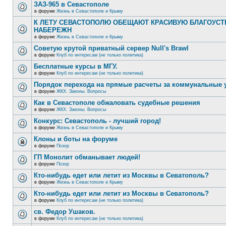
ЗАЗ-965 в Севастополе
в форуме
Жизнь в Севастополе и Крыму
К ЛЕТУ СЕВАСТОПОЛЮ ОБЕЩАЮТ КРАСИВУЮ БЛАГОУС
НАБЕРЕЖН
в форуме
Жизнь в Севастополе и Крыму
Советую крутой приватный сервер Null's Brawl
в форуме
Клуб по интересам (не только политика)
Бесплатные курсы в МГУ.
в форуме
Клуб по интересам (не только политика)
Порядок перехода на прямые расчеты за коммунальные 
в форуме
ЖКХ. Законы. Вопросы
Как в Севастополе обжаловать судебные решения
в форуме
ЖКХ. Законы. Вопросы
Конкурс: Севастополь - лучший город!
в форуме
Жизнь в Севастополе и Крыму
Клоны и боты на форуме
в форуме
Позор
ГП Монолит обманывает людей!
в форуме
Позор
Кто-нибудь едет или летит из Москвы в Севатополь?
в форуме
Жизнь в Севастополе и Крыму
Кто-нибудь едет или летит из Москвы в Севатополь?
в форуме
Клуб по интересам (не только политика)
св. Федор Ушаков.
в форуме
Клуб по интересам (не только политика)