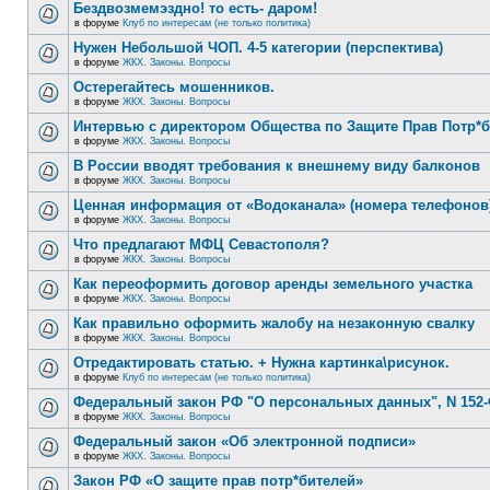
Бездвозмемэздно! то есть- даром!
в форуме
Клуб по интересам (не только политика)
Нужен Небольшой ЧОП. 4-5 категории (перспектива)
в форуме
ЖКХ. Законы. Вопросы
Остерегайтесь мошенников.
в форуме
ЖКХ. Законы. Вопросы
Интервью с директором Общества по Защите Прав Потр*
в форуме
ЖКХ. Законы. Вопросы
В России вводят требования к внешнему виду балконов
в форуме
ЖКХ. Законы. Вопросы
Ценная информация от «Водоканала» (номера телефонов
в форуме
ЖКХ. Законы. Вопросы
Что предлагают МФЦ Севастополя?
в форуме
ЖКХ. Законы. Вопросы
Как переоформить договор аренды земельного участка
в форуме
ЖКХ. Законы. Вопросы
Как правильно оформить жалобу на незаконную свалку
в форуме
ЖКХ. Законы. Вопросы
Отредактировать статью. + Нужна картинка\рисунок.
в форуме
Клуб по интересам (не только политика)
Федеральный закон РФ "О персональных данных", N 152-
в форуме
ЖКХ. Законы. Вопросы
Федеральный закон «Об электронной подписи»
в форуме
ЖКХ. Законы. Вопросы
Закон РФ «О защите прав потр*бителей»