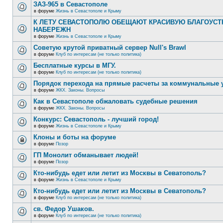
ЗАЗ-965 в Севастополе
в форуме
Жизнь в Севастополе и Крыму
К ЛЕТУ СЕВАСТОПОЛЮ ОБЕЩАЮТ КРАСИВУЮ БЛАГОУС
НАБЕРЕЖН
в форуме
Жизнь в Севастополе и Крыму
Советую крутой приватный сервер Null's Brawl
в форуме
Клуб по интересам (не только политика)
Бесплатные курсы в МГУ.
в форуме
Клуб по интересам (не только политика)
Порядок перехода на прямые расчеты за коммунальные 
в форуме
ЖКХ. Законы. Вопросы
Как в Севастополе обжаловать судебные решения
в форуме
ЖКХ. Законы. Вопросы
Конкурс: Севастополь - лучший город!
в форуме
Жизнь в Севастополе и Крыму
Клоны и боты на форуме
в форуме
Позор
ГП Монолит обманывает людей!
в форуме
Позор
Кто-нибудь едет или летит из Москвы в Севатополь?
в форуме
Жизнь в Севастополе и Крыму
Кто-нибудь едет или летит из Москвы в Севатополь?
в форуме
Клуб по интересам (не только политика)
св. Федор Ушаков.
в форуме
Клуб по интересам (не только политика)