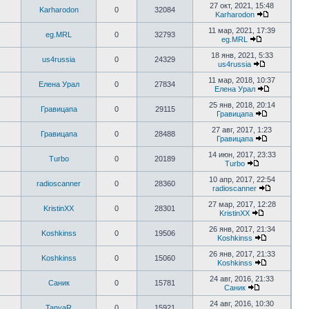
27 окт, 2021, 15:48
Karharodon
0
32084
Karharodon
11 мар, 2021, 17:39
eg.MRL
0
32793
eg.MRL
18 янв, 2021, 5:33
us4russia
0
24329
us4russia
11 мар, 2018, 10:37
Елена Урал
0
27834
Елена Урал
25 янв, 2018, 20:14
Гравицапа
0
29115
Гравицапа
27 авг, 2017, 1:23
Гравицапа
0
28488
Гравицапа
14 июн, 2017, 23:33
Turbo
0
20189
Turbo
10 апр, 2017, 22:54
radioscanner
0
28360
radioscanner
27 мар, 2017, 12:28
KristinXX
0
28301
KristinXX
26 янв, 2017, 21:34
Koshkinss
0
19506
Koshkinss
26 янв, 2017, 21:33
Koshkinss
0
15060
Koshkinss
24 авг, 2016, 21:33
Саник
0
15781
Саник
24 авг, 2016, 10:30
TanyaR
0
15921