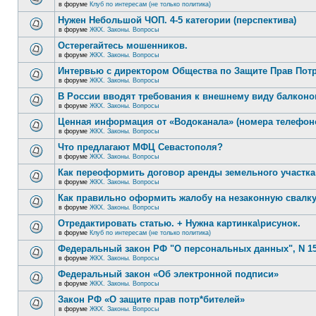
в форуме
Клуб по интересам (не только политика)
Нужен Небольшой ЧОП. 4-5 категории (перспектива)
в форуме
ЖКХ. Законы. Вопросы
Остерегайтесь мошенников.
в форуме
ЖКХ. Законы. Вопросы
Интервью с директором Общества по Защите Прав Пот
в форуме
ЖКХ. Законы. Вопросы
В России вводят требования к внешнему виду балконо
в форуме
ЖКХ. Законы. Вопросы
Ценная информация от «Водоканала» (номера телефон
в форуме
ЖКХ. Законы. Вопросы
Что предлагают МФЦ Севастополя?
в форуме
ЖКХ. Законы. Вопросы
Как переоформить договор аренды земельного участка
в форуме
ЖКХ. Законы. Вопросы
Как правильно оформить жалобу на незаконную свалк
в форуме
ЖКХ. Законы. Вопросы
Отредактировать статью. + Нужна картинка\рисунок.
в форуме
Клуб по интересам (не только политика)
Федеральный закон РФ "О персональных данных", N 15
в форуме
ЖКХ. Законы. Вопросы
Федеральный закон «Об электронной подписи»
в форуме
ЖКХ. Законы. Вопросы
Закон РФ «О защите прав потр*бителей»
в форуме
ЖКХ. Законы. Вопросы