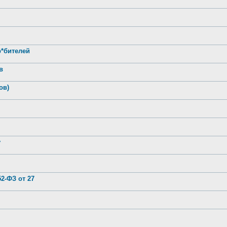
р*бителей
в
ов)
у
2-ФЗ от 27