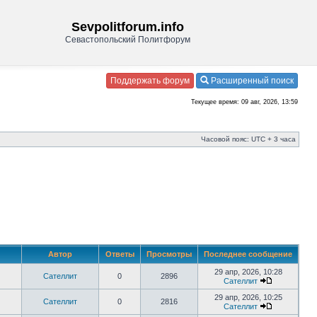
Sevpolitforum.info
Севастопольский Политфорум
Поддержать форум
Расширенный поиск
Текущее время: 09 авг, 2026, 13:59
Часовой пояс: UTC + 3 часа
Автор
Ответы
Просмотры
Последнее сообщение
29 апр, 2026, 10:28
Сателлит
0
2896
Сателлит
29 апр, 2026, 10:25
Сателлит
0
2816
Сателлит