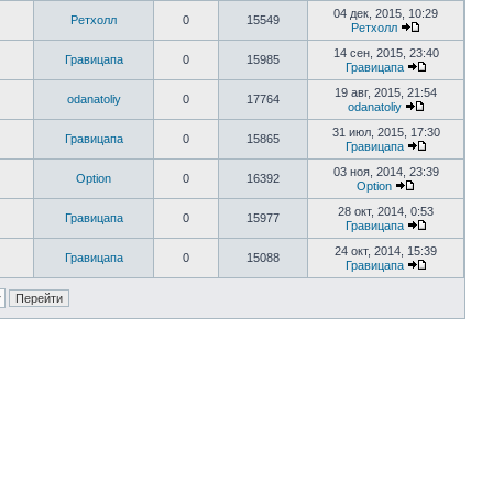
04 дек, 2015, 10:29
Ретхолл
0
15549
Ретхолл
14 сен, 2015, 23:40
Гравицапа
0
15985
Гравицапа
19 авг, 2015, 21:54
odanatoliy
0
17764
odanatoliy
31 июл, 2015, 17:30
Гравицапа
0
15865
Гравицапа
03 ноя, 2014, 23:39
Option
0
16392
Option
28 окт, 2014, 0:53
Гравицапа
0
15977
Гравицапа
24 окт, 2014, 15:39
Гравицапа
0
15088
Гравицапа