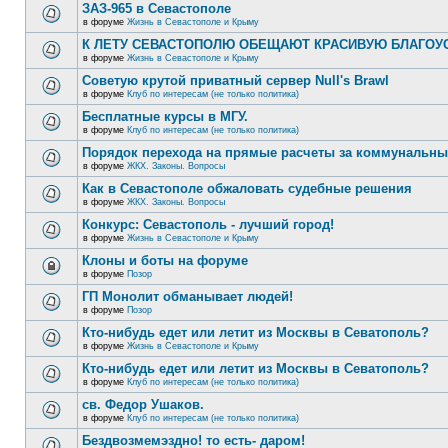
ЗАЗ-965 в Севастополе
в форуме
Жизнь в Севастополе и Крыму
К ЛЕТУ СЕВАСТОПОЛЮ ОБЕЩАЮТ КРАСИВУЮ БЛАГО
в форуме
Жизнь в Севастополе и Крыму
Советую крутой приватный сервер Null's Brawl
в форуме
Клуб по интересам (не только политика)
Бесплатные курсы в МГУ.
в форуме
Клуб по интересам (не только политика)
Порядок перехода на прямые расчеты за коммунальны
в форуме
ЖКХ. Законы. Вопросы
Как в Севастополе обжаловать судебные решения
в форуме
ЖКХ. Законы. Вопросы
Конкурс: Севастополь - лучший город!
в форуме
Жизнь в Севастополе и Крыму
Клоны и боты на форуме
в форуме
Позор
ГП Монолит обманывает людей!
в форуме
Позор
Кто-нибудь едет или летит из Москвы в Севатополь?
в форуме
Жизнь в Севастополе и Крыму
Кто-нибудь едет или летит из Москвы в Севатополь?
в форуме
Клуб по интересам (не только политика)
св. Федор Ушаков.
в форуме
Клуб по интересам (не только политика)
Бездвозмемэздно! то есть- даром!