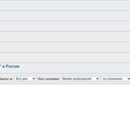
.
 в России
бщения за:
Поле сортировки: