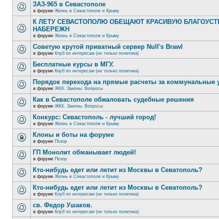
ЗАЗ-965 в Севастополе
в форуме
Жизнь в Севастополе и Крыму
К ЛЕТУ СЕВАСТОПОЛЮ ОБЕЩАЮТ КРАСИВУЮ БЛАГОУС
НАБЕРЕЖН
в форуме
Жизнь в Севастополе и Крыму
Советую крутой приватный сервер Null's Brawl
в форуме
Клуб по интересам (не только политика)
Бесплатные курсы в МГУ.
в форуме
Клуб по интересам (не только политика)
Порядок перехода на прямые расчеты за коммунальные 
в форуме
ЖКХ. Законы. Вопросы
Как в Севастополе обжаловать судебные решения
в форуме
ЖКХ. Законы. Вопросы
Конкурс: Севастополь - лучший город!
в форуме
Жизнь в Севастополе и Крыму
Клоны и боты на форуме
в форуме
Позор
ГП Монолит обманывает людей!
в форуме
Позор
Кто-нибудь едет или летит из Москвы в Севатополь?
в форуме
Жизнь в Севастополе и Крыму
Кто-нибудь едет или летит из Москвы в Севатополь?
в форуме
Клуб по интересам (не только политика)
св. Федор Ушаков.
в форуме
Клуб по интересам (не только политика)