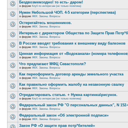
Бездвозмемэздно! то есть- даром!
в форуме
Клуб по интересам (не только политика)
Нужен Небольшой ЧОП. 4-5 категории (перспектива)
в форуме
ЖКХ. Законы. Вопросы
Остерегайтесь мошенников.
в форуме
ЖКХ. Законы. Вопросы
Интервью с директором Общества по Защите Прав Потр*
в форуме
ЖКХ. Законы. Вопросы
В России вводят требования к внешнему виду балконов
в форуме
ЖКХ. Законы. Вопросы
Ценная информация от «Водоканала» (номера телефонов
в форуме
ЖКХ. Законы. Вопросы
Что предлагают МФЦ Севастополя?
в форуме
ЖКХ. Законы. Вопросы
Как переоформить договор аренды земельного участка
в форуме
ЖКХ. Законы. Вопросы
Как правильно оформить жалобу на незаконную свалку
в форуме
ЖКХ. Законы. Вопросы
Отредактировать статью. + Нужна картинка\рисунок.
в форуме
Клуб по интересам (не только политика)
Федеральный закон РФ "О персональных данных", N 152-
в форуме
ЖКХ. Законы. Вопросы
Федеральный закон «Об электронной подписи»
в форуме
ЖКХ. Законы. Вопросы
Закон РФ «О защите прав потр*бителей»