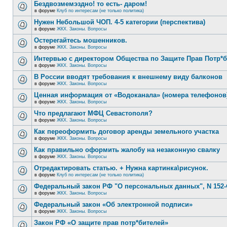
Бездвозмемэздно! то есть- даром!
в форуме
Клуб по интересам (не только политика)
Нужен Небольшой ЧОП. 4-5 категории (перспектива)
в форуме
ЖКХ. Законы. Вопросы
Остерегайтесь мошенников.
в форуме
ЖКХ. Законы. Вопросы
Интервью с директором Общества по Защите Прав Потр*
в форуме
ЖКХ. Законы. Вопросы
В России вводят требования к внешнему виду балконов
в форуме
ЖКХ. Законы. Вопросы
Ценная информация от «Водоканала» (номера телефонов
в форуме
ЖКХ. Законы. Вопросы
Что предлагают МФЦ Севастополя?
в форуме
ЖКХ. Законы. Вопросы
Как переоформить договор аренды земельного участка
в форуме
ЖКХ. Законы. Вопросы
Как правильно оформить жалобу на незаконную свалку
в форуме
ЖКХ. Законы. Вопросы
Отредактировать статью. + Нужна картинка\рисунок.
в форуме
Клуб по интересам (не только политика)
Федеральный закон РФ "О персональных данных", N 152-
в форуме
ЖКХ. Законы. Вопросы
Федеральный закон «Об электронной подписи»
в форуме
ЖКХ. Законы. Вопросы
Закон РФ «О защите прав потр*бителей»