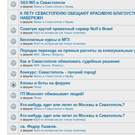
ЗАЗ-965 в Севастополе
в форуме
Жизнь в Севастополе и Крыму
К ЛЕТУ СЕВАСТОПОЛЮ ОБЕЩАЮТ КРАСИВУЮ БЛАГОУС
НАБЕРЕЖН
в форуме
Жизнь в Севастополе и Крыму
Советую крутой приватный сервер Null's Brawl
в форуме
Клуб по интересам (не только политика)
Бесплатные курсы в МГУ.
в форуме
Клуб по интересам (не только политика)
Порядок перехода на прямые расчеты за коммунальные 
в форуме
ЖКХ. Законы. Вопросы
Как в Севастополе обжаловать судебные решения
в форуме
ЖКХ. Законы. Вопросы
Конкурс: Севастополь - лучший город!
в форуме
Жизнь в Севастополе и Крыму
Клоны и боты на форуме
в форуме
Позор
ГП Монолит обманывает людей!
в форуме
Позор
Кто-нибудь едет или летит из Москвы в Севатополь?
в форуме
Жизнь в Севастополе и Крыму
Кто-нибудь едет или летит из Москвы в Севатополь?
в форуме
Клуб по интересам (не только политика)
св. Федор Ушаков.
в форуме
Клуб по интересам (не только политика)