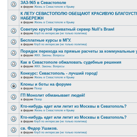
ЗАЗ-965 в Севастополе
в форуме
Жизнь в Севастополе и Крыму
К ЛЕТУ СЕВАСТОПОЛЮ ОБЕЩАЮТ КРАСИВУЮ БЛАГОУС
НАБЕРЕЖН
в форуме
Жизнь в Севастополе и Крыму
Советую крутой приватный сервер Null's Brawl
в форуме
Клуб по интересам (не только политика)
Бесплатные курсы в МГУ.
в форуме
Клуб по интересам (не только политика)
Порядок перехода на прямые расчеты за коммунальные 
в форуме
ЖКХ. Законы. Вопросы
Как в Севастополе обжаловать судебные решения
в форуме
ЖКХ. Законы. Вопросы
Конкурс: Севастополь - лучший город!
в форуме
Жизнь в Севастополе и Крыму
Клоны и боты на форуме
в форуме
Позор
ГП Монолит обманывает людей!
в форуме
Позор
Кто-нибудь едет или летит из Москвы в Севатополь?
в форуме
Жизнь в Севастополе и Крыму
Кто-нибудь едет или летит из Москвы в Севатополь?
в форуме
Клуб по интересам (не только политика)
св. Федор Ушаков.
в форуме
Клуб по интересам (не только политика)