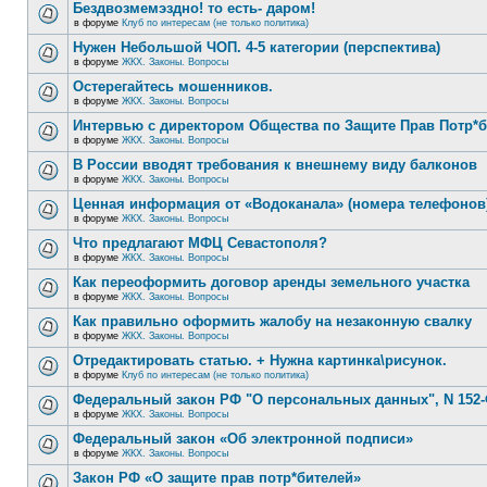
Бездвозмемэздно! то есть- даром!
в форуме
Клуб по интересам (не только политика)
Нужен Небольшой ЧОП. 4-5 категории (перспектива)
в форуме
ЖКХ. Законы. Вопросы
Остерегайтесь мошенников.
в форуме
ЖКХ. Законы. Вопросы
Интервью с директором Общества по Защите Прав Потр*
в форуме
ЖКХ. Законы. Вопросы
В России вводят требования к внешнему виду балконов
в форуме
ЖКХ. Законы. Вопросы
Ценная информация от «Водоканала» (номера телефонов
в форуме
ЖКХ. Законы. Вопросы
Что предлагают МФЦ Севастополя?
в форуме
ЖКХ. Законы. Вопросы
Как переоформить договор аренды земельного участка
в форуме
ЖКХ. Законы. Вопросы
Как правильно оформить жалобу на незаконную свалку
в форуме
ЖКХ. Законы. Вопросы
Отредактировать статью. + Нужна картинка\рисунок.
в форуме
Клуб по интересам (не только политика)
Федеральный закон РФ "О персональных данных", N 152-
в форуме
ЖКХ. Законы. Вопросы
Федеральный закон «Об электронной подписи»
в форуме
ЖКХ. Законы. Вопросы
Закон РФ «О защите прав потр*бителей»