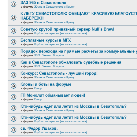
ЗАЗ-965 в Севастополе
в форуме
Жизнь в Севастополе и Крыму
К ЛЕТУ СЕВАСТОПОЛЮ ОБЕЩАЮТ КРАСИВУЮ БЛАГОУС
НАБЕРЕЖН
в форуме
Жизнь в Севастополе и Крыму
Советую крутой приватный сервер Null's Brawl
в форуме
Клуб по интересам (не только политика)
Бесплатные курсы в МГУ.
в форуме
Клуб по интересам (не только политика)
Порядок перехода на прямые расчеты за коммунальные 
в форуме
ЖКХ. Законы. Вопросы
Как в Севастополе обжаловать судебные решения
в форуме
ЖКХ. Законы. Вопросы
Конкурс: Севастополь - лучший город!
в форуме
Жизнь в Севастополе и Крыму
Клоны и боты на форуме
в форуме
Позор
ГП Монолит обманывает людей!
в форуме
Позор
Кто-нибудь едет или летит из Москвы в Севатополь?
в форуме
Жизнь в Севастополе и Крыму
Кто-нибудь едет или летит из Москвы в Севатополь?
в форуме
Клуб по интересам (не только политика)
св. Федор Ушаков.
в форуме
Клуб по интересам (не только политика)