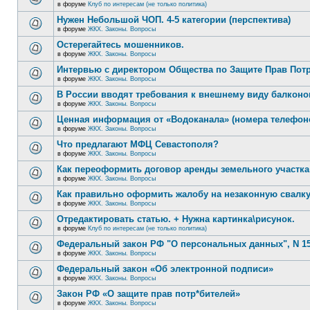
в форуме
Клуб по интересам (не только политика)
Нужен Небольшой ЧОП. 4-5 категории (перспектива)
в форуме
ЖКХ. Законы. Вопросы
Остерегайтесь мошенников.
в форуме
ЖКХ. Законы. Вопросы
Интервью с директором Общества по Защите Прав Пот
в форуме
ЖКХ. Законы. Вопросы
В России вводят требования к внешнему виду балконо
в форуме
ЖКХ. Законы. Вопросы
Ценная информация от «Водоканала» (номера телефон
в форуме
ЖКХ. Законы. Вопросы
Что предлагают МФЦ Севастополя?
в форуме
ЖКХ. Законы. Вопросы
Как переоформить договор аренды земельного участка
в форуме
ЖКХ. Законы. Вопросы
Как правильно оформить жалобу на незаконную свалк
в форуме
ЖКХ. Законы. Вопросы
Отредактировать статью. + Нужна картинка\рисунок.
в форуме
Клуб по интересам (не только политика)
Федеральный закон РФ "О персональных данных", N 15
в форуме
ЖКХ. Законы. Вопросы
Федеральный закон «Об электронной подписи»
в форуме
ЖКХ. Законы. Вопросы
Закон РФ «О защите прав потр*бителей»
в форуме
ЖКХ. Законы. Вопросы