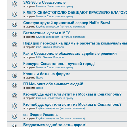
ЗАЗ-965 в Севастополе
в форуме
Жизнь в Севастополе и Крыму
К ЛЕТУ СЕВАСТОПОЛЮ ОБЕЩАЮТ КРАСИВУЮ БЛАГО
в форуме
Жизнь в Севастополе и Крыму
Советую крутой приватный сервер Null's Brawl
в форуме
Клуб по интересам (не только политика)
Бесплатные курсы в МГУ.
в форуме
Клуб по интересам (не только политика)
Порядок перехода на прямые расчеты за коммунальны
в форуме
ЖКХ. Законы. Вопросы
Как в Севастополе обжаловать судебные решения
в форуме
ЖКХ. Законы. Вопросы
Конкурс: Севастополь - лучший город!
в форуме
Жизнь в Севастополе и Крыму
Клоны и боты на форуме
в форуме
Позор
ГП Монолит обманывает людей!
в форуме
Позор
Кто-нибудь едет или летит из Москвы в Севатополь?
в форуме
Жизнь в Севастополе и Крыму
Кто-нибудь едет или летит из Москвы в Севатополь?
в форуме
Клуб по интересам (не только политика)
св. Федор Ушаков.
в форуме
Клуб по интересам (не только политика)
Бездвозмемэздно! то есть- даром!