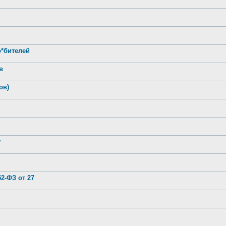
р*бителей
в
ов)
у
2-ФЗ от 27