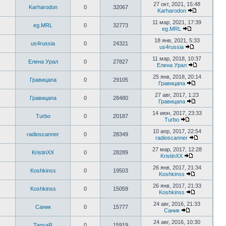
27 окт, 2021, 15:48
Karharodon
0
32067
Karharodon
11 мар, 2021, 17:39
eg.MRL
0
32773
eg.MRL
18 янв, 2021, 5:33
us4russia
0
24321
us4russia
11 мар, 2018, 10:37
Елена Урал
0
27827
Елена Урал
25 янв, 2018, 20:14
Гравицапа
0
29105
Гравицапа
27 авг, 2017, 1:23
Гравицапа
0
28480
Гравицапа
14 июн, 2017, 23:33
Turbo
0
20187
Turbo
10 апр, 2017, 22:54
radioscanner
0
28349
radioscanner
27 мар, 2017, 12:28
KristinXX
0
28289
KristinXX
26 янв, 2017, 21:34
Koshkinss
0
19503
Koshkinss
26 янв, 2017, 21:33
Koshkinss
0
15059
Koshkinss
24 авг, 2016, 21:33
Саник
0
15777
Саник
24 авг, 2016, 10:30
TanyaR
0
15919