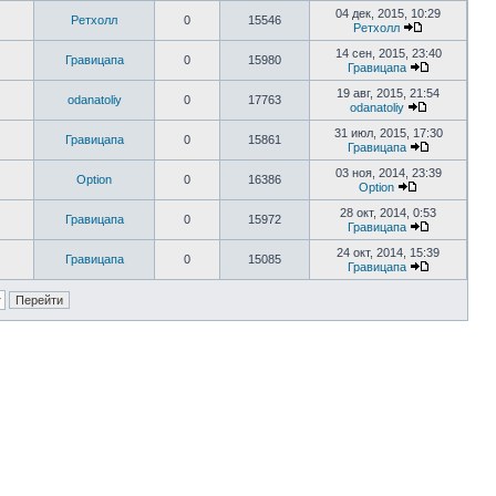
04 дек, 2015, 10:29
Ретхолл
0
15546
Ретхолл
14 сен, 2015, 23:40
Гравицапа
0
15980
Гравицапа
19 авг, 2015, 21:54
odanatoliy
0
17763
odanatoliy
31 июл, 2015, 17:30
Гравицапа
0
15861
Гравицапа
03 ноя, 2014, 23:39
Option
0
16386
Option
28 окт, 2014, 0:53
Гравицапа
0
15972
Гравицапа
24 окт, 2014, 15:39
Гравицапа
0
15085
Гравицапа