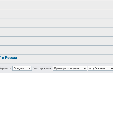
.
 в России
бщения за:
Поле сортировки: