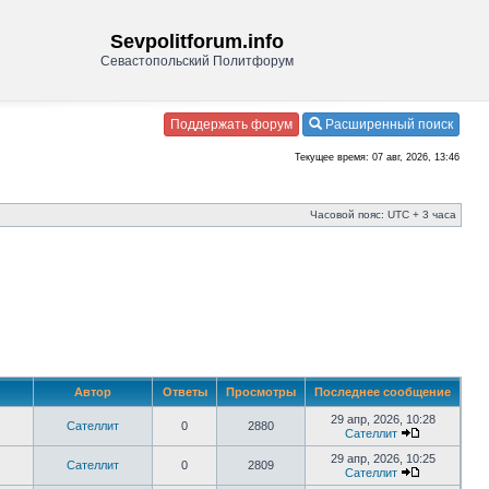
Sevpolitforum.info
Севастопольский Политфорум
Поддержать форум
Расширенный поиск
Текущее время: 07 авг, 2026, 13:46
Часовой пояс: UTC + 3 часа
Автор
Ответы
Просмотры
Последнее сообщение
29 апр, 2026, 10:28
Сателлит
0
2880
Сателлит
29 апр, 2026, 10:25
Сателлит
0
2809
Сателлит