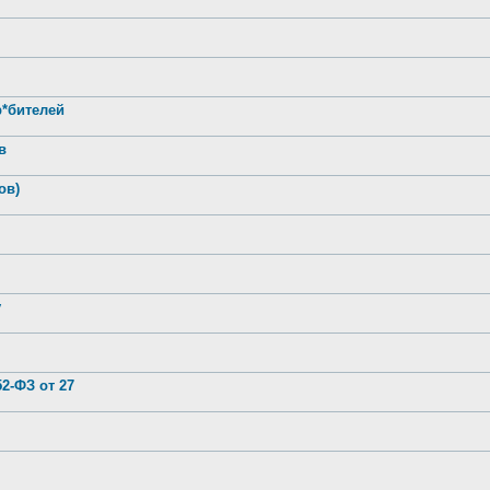
р*бителей
в
ов)
у
2-ФЗ от 27