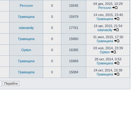
04 дек, 2015, 10:29
Ретхолл
0
15545
Ретхолл
14 сен, 2015, 23:40
Гравицапа
0
15979
Гравицапа
19 авг, 2015, 21:54
odanatoliy
0
17761
odanatoliy
31 июл, 2015, 17:30
Гравицапа
0
15860
Гравицапа
03 ноя, 2014, 23:39
Option
0
16385
Option
28 окт, 2014, 0:53
Гравицапа
0
15969
Гравицапа
24 окт, 2014, 15:39
Гравицапа
0
15084
Гравицапа