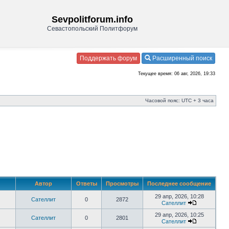
Sevpolitforum.info
Севастопольский Политфорум
Поддержать форум
Расширенный поиск
Текущее время: 06 авг, 2026, 19:33
Часовой пояс: UTC + 3 часа
Автор
Ответы
Просмотры
Последнее сообщение
29 апр, 2026, 10:28
Сателлит
0
2872
Сателлит
29 апр, 2026, 10:25
Сателлит
0
2801
Сателлит