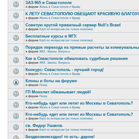
ЗАЗ-965 в Севастополе
в форуме
Жизнь в Севастополе и Крыму
К ЛЕТУ СЕВАСТОПОЛЮ ОБЕЩАЮТ КРАСИВУЮ БЛАГО
в форуме
Жизнь в Севастополе и Крыму
Советую крутой приватный сервер Null's Brawl
в форуме
Клуб по интересам (не только политика)
Бесплатные курсы в МГУ.
в форуме
Клуб по интересам (не только политика)
Порядок перехода на прямые расчеты за коммунальны
в форуме
ЖКХ. Законы. Вопросы
Как в Севастополе обжаловать судебные решения
в форуме
ЖКХ. Законы. Вопросы
Конкурс: Севастополь - лучший город!
в форуме
Жизнь в Севастополе и Крыму
Клоны и боты на форуме
в форуме
Позор
ГП Монолит обманывает людей!
в форуме
Позор
Кто-нибудь едет или летит из Москвы в Севатополь?
в форуме
Жизнь в Севастополе и Крыму
Кто-нибудь едет или летит из Москвы в Севатополь?
в форуме
Клуб по интересам (не только политика)
св. Федор Ушаков.
в форуме
Клуб по интересам (не только политика)
Бездвозмемэздно! то есть- даром!