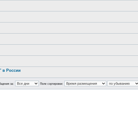
.
 в России
бщения за:
Поле сортировки: