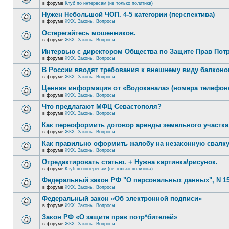
в форуме
Клуб по интересам (не только политика)
Нужен Небольшой ЧОП. 4-5 категории (перспектива)
в форуме
ЖКХ. Законы. Вопросы
Остерегайтесь мошенников.
в форуме
ЖКХ. Законы. Вопросы
Интервью с директором Общества по Защите Прав Пот
в форуме
ЖКХ. Законы. Вопросы
В России вводят требования к внешнему виду балконо
в форуме
ЖКХ. Законы. Вопросы
Ценная информация от «Водоканала» (номера телефон
в форуме
ЖКХ. Законы. Вопросы
Что предлагают МФЦ Севастополя?
в форуме
ЖКХ. Законы. Вопросы
Как переоформить договор аренды земельного участка
в форуме
ЖКХ. Законы. Вопросы
Как правильно оформить жалобу на незаконную свалк
в форуме
ЖКХ. Законы. Вопросы
Отредактировать статью. + Нужна картинка\рисунок.
в форуме
Клуб по интересам (не только политика)
Федеральный закон РФ "О персональных данных", N 15
в форуме
ЖКХ. Законы. Вопросы
Федеральный закон «Об электронной подписи»
в форуме
ЖКХ. Законы. Вопросы
Закон РФ «О защите прав потр*бителей»
в форуме
ЖКХ. Законы. Вопросы