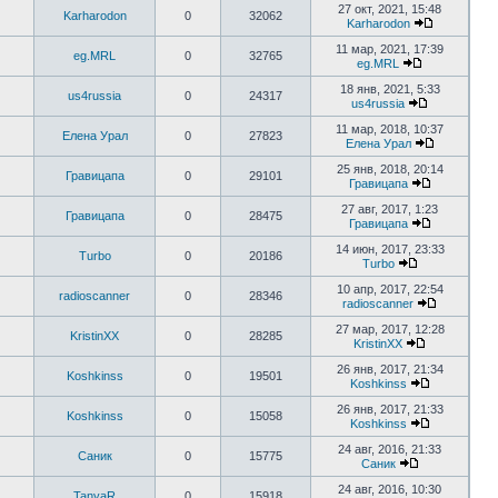
27 окт, 2021, 15:48
Karharodon
0
32062
Karharodon
11 мар, 2021, 17:39
eg.MRL
0
32765
eg.MRL
18 янв, 2021, 5:33
us4russia
0
24317
us4russia
11 мар, 2018, 10:37
Елена Урал
0
27823
Елена Урал
25 янв, 2018, 20:14
Гравицапа
0
29101
Гравицапа
27 авг, 2017, 1:23
Гравицапа
0
28475
Гравицапа
14 июн, 2017, 23:33
Turbo
0
20186
Turbo
10 апр, 2017, 22:54
radioscanner
0
28346
radioscanner
27 мар, 2017, 12:28
KristinXX
0
28285
KristinXX
26 янв, 2017, 21:34
Koshkinss
0
19501
Koshkinss
26 янв, 2017, 21:33
Koshkinss
0
15058
Koshkinss
24 авг, 2016, 21:33
Саник
0
15775
Саник
24 авг, 2016, 10:30
TanyaR
0
15918