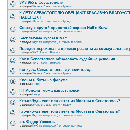
ЗАЗ-965 в Севастополе
в форуме
Жизнь в Севастополе и Крыму
К ЛЕТУ СЕВАСТОПОЛЮ ОБЕЩАЮТ КРАСИВУЮ БЛАГОУС
НАБЕРЕЖН
в форуме
Жизнь в Севастополе и Крыму
Советую крутой приватный сервер Null's Brawl
в форуме
Клуб по интересам (не только политика)
Бесплатные курсы в МГУ.
в форуме
Клуб по интересам (не только политика)
Порядок перехода на прямые расчеты за коммунальные 
в форуме
ЖКХ. Законы. Вопросы
Как в Севастополе обжаловать судебные решения
в форуме
ЖКХ. Законы. Вопросы
Конкурс: Севастополь - лучший город!
в форуме
Жизнь в Севастополе и Крыму
Клоны и боты на форуме
в форуме
Позор
ГП Монолит обманывает людей!
в форуме
Позор
Кто-нибудь едет или летит из Москвы в Севатополь?
в форуме
Жизнь в Севастополе и Крыму
Кто-нибудь едет или летит из Москвы в Севатополь?
в форуме
Клуб по интересам (не только политика)
св. Федор Ушаков.
в форуме
Клуб по интересам (не только политика)