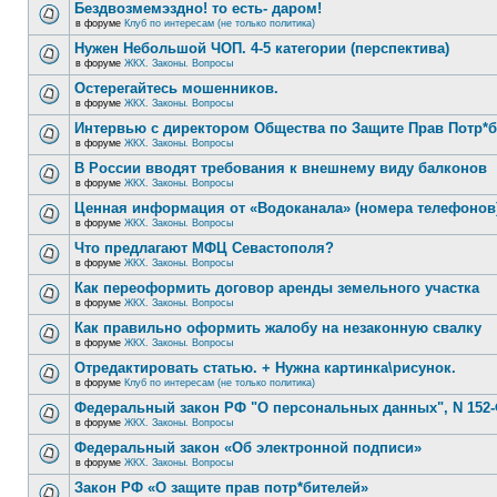
Бездвозмемэздно! то есть- даром!
в форуме
Клуб по интересам (не только политика)
Нужен Небольшой ЧОП. 4-5 категории (перспектива)
в форуме
ЖКХ. Законы. Вопросы
Остерегайтесь мошенников.
в форуме
ЖКХ. Законы. Вопросы
Интервью с директором Общества по Защите Прав Потр*
в форуме
ЖКХ. Законы. Вопросы
В России вводят требования к внешнему виду балконов
в форуме
ЖКХ. Законы. Вопросы
Ценная информация от «Водоканала» (номера телефонов
в форуме
ЖКХ. Законы. Вопросы
Что предлагают МФЦ Севастополя?
в форуме
ЖКХ. Законы. Вопросы
Как переоформить договор аренды земельного участка
в форуме
ЖКХ. Законы. Вопросы
Как правильно оформить жалобу на незаконную свалку
в форуме
ЖКХ. Законы. Вопросы
Отредактировать статью. + Нужна картинка\рисунок.
в форуме
Клуб по интересам (не только политика)
Федеральный закон РФ "О персональных данных", N 152-
в форуме
ЖКХ. Законы. Вопросы
Федеральный закон «Об электронной подписи»
в форуме
ЖКХ. Законы. Вопросы
Закон РФ «О защите прав потр*бителей»