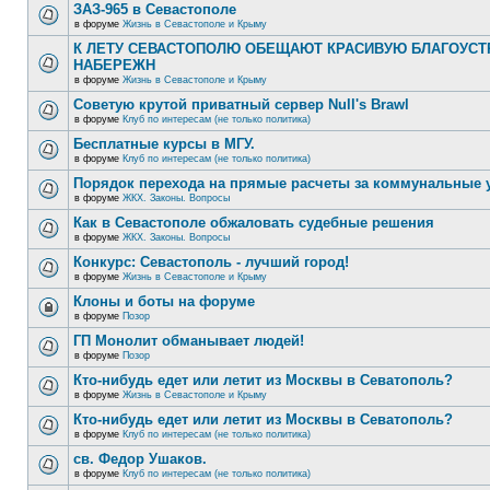
ЗАЗ-965 в Севастополе
в форуме
Жизнь в Севастополе и Крыму
К ЛЕТУ СЕВАСТОПОЛЮ ОБЕЩАЮТ КРАСИВУЮ БЛАГОУС
НАБЕРЕЖН
в форуме
Жизнь в Севастополе и Крыму
Советую крутой приватный сервер Null's Brawl
в форуме
Клуб по интересам (не только политика)
Бесплатные курсы в МГУ.
в форуме
Клуб по интересам (не только политика)
Порядок перехода на прямые расчеты за коммунальные 
в форуме
ЖКХ. Законы. Вопросы
Как в Севастополе обжаловать судебные решения
в форуме
ЖКХ. Законы. Вопросы
Конкурс: Севастополь - лучший город!
в форуме
Жизнь в Севастополе и Крыму
Клоны и боты на форуме
в форуме
Позор
ГП Монолит обманывает людей!
в форуме
Позор
Кто-нибудь едет или летит из Москвы в Севатополь?
в форуме
Жизнь в Севастополе и Крыму
Кто-нибудь едет или летит из Москвы в Севатополь?
в форуме
Клуб по интересам (не только политика)
св. Федор Ушаков.
в форуме
Клуб по интересам (не только политика)