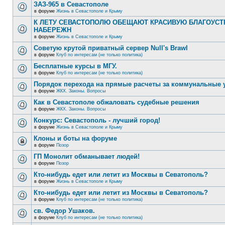
ЗАЗ-965 в Севастополе
в форуме
Жизнь в Севастополе и Крыму
К ЛЕТУ СЕВАСТОПОЛЮ ОБЕЩАЮТ КРАСИВУЮ БЛАГОУС
НАБЕРЕЖН
в форуме
Жизнь в Севастополе и Крыму
Советую крутой приватный сервер Null's Brawl
в форуме
Клуб по интересам (не только политика)
Бесплатные курсы в МГУ.
в форуме
Клуб по интересам (не только политика)
Порядок перехода на прямые расчеты за коммунальные 
в форуме
ЖКХ. Законы. Вопросы
Как в Севастополе обжаловать судебные решения
в форуме
ЖКХ. Законы. Вопросы
Конкурс: Севастополь - лучший город!
в форуме
Жизнь в Севастополе и Крыму
Клоны и боты на форуме
в форуме
Позор
ГП Монолит обманывает людей!
в форуме
Позор
Кто-нибудь едет или летит из Москвы в Севатополь?
в форуме
Жизнь в Севастополе и Крыму
Кто-нибудь едет или летит из Москвы в Севатополь?
в форуме
Клуб по интересам (не только политика)
св. Федор Ушаков.
в форуме
Клуб по интересам (не только политика)