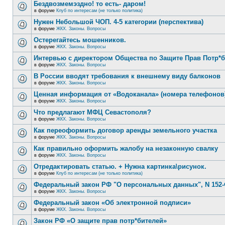
Бездвозмемэздно! то есть- даром!
в форуме
Клуб по интересам (не только политика)
Нужен Небольшой ЧОП. 4-5 категории (перспектива)
в форуме
ЖКХ. Законы. Вопросы
Остерегайтесь мошенников.
в форуме
ЖКХ. Законы. Вопросы
Интервью с директором Общества по Защите Прав Потр*
в форуме
ЖКХ. Законы. Вопросы
В России вводят требования к внешнему виду балконов
в форуме
ЖКХ. Законы. Вопросы
Ценная информация от «Водоканала» (номера телефонов
в форуме
ЖКХ. Законы. Вопросы
Что предлагают МФЦ Севастополя?
в форуме
ЖКХ. Законы. Вопросы
Как переоформить договор аренды земельного участка
в форуме
ЖКХ. Законы. Вопросы
Как правильно оформить жалобу на незаконную свалку
в форуме
ЖКХ. Законы. Вопросы
Отредактировать статью. + Нужна картинка\рисунок.
в форуме
Клуб по интересам (не только политика)
Федеральный закон РФ "О персональных данных", N 152-
в форуме
ЖКХ. Законы. Вопросы
Федеральный закон «Об электронной подписи»
в форуме
ЖКХ. Законы. Вопросы
Закон РФ «О защите прав потр*бителей»