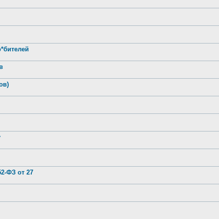
р*бителей
в
ов)
у
2-ФЗ от 27