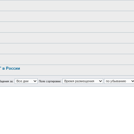
.
 в России
бщения за:
Поле сортировки: