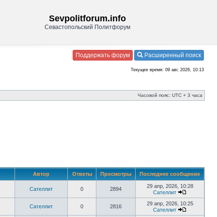
Sevpolitforum.info
Севастопольский Политфорум
Поддержать форум
Расширенный поиск
Текущее время: 09 авг, 2026, 10:13
Часовой пояс: UTC + 3 часа
Автор
Ответы
Просмотры
Последнее сообщение
29 апр, 2026, 10:28
Сателлит
0
2894
Сателлит
29 апр, 2026, 10:25
Сателлит
0
2816
Сателлит