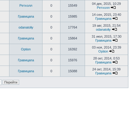
04 дек, 2015, 10:29
Ретхолл
0
15549
Ретхолл
14 сен, 2015, 23:40
Гравицапа
0
15985
Гравицапа
19 авг, 2015, 21:54
odanatoliy
0
17764
odanatoliy
31 июл, 2015, 17:30
Гравицапа
0
15864
Гравицапа
03 ноя, 2014, 23:39
Option
0
16392
Option
28 окт, 2014, 0:53
Гравицапа
0
15976
Гравицапа
24 окт, 2014, 15:39
Гравицапа
0
15088
Гравицапа