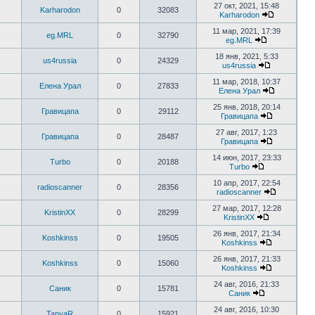
27 окт, 2021, 15:48
Karharodon
0
32083
Karharodon
11 мар, 2021, 17:39
eg.MRL
0
32790
eg.MRL
18 янв, 2021, 5:33
us4russia
0
24329
us4russia
11 мар, 2018, 10:37
Елена Урал
0
27833
Елена Урал
25 янв, 2018, 20:14
Гравицапа
0
29112
Гравицапа
27 авг, 2017, 1:23
Гравицапа
0
28487
Гравицапа
14 июн, 2017, 23:33
Turbo
0
20188
Turbo
10 апр, 2017, 22:54
radioscanner
0
28356
radioscanner
27 мар, 2017, 12:28
KristinXX
0
28299
KristinXX
26 янв, 2017, 21:34
Koshkinss
0
19505
Koshkinss
26 янв, 2017, 21:33
Koshkinss
0
15060
Koshkinss
24 авг, 2016, 21:33
Саник
0
15781
Саник
24 авг, 2016, 10:30
TanyaR
0
15921