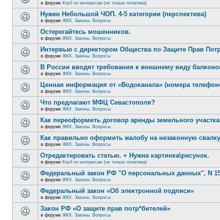
в форуме
Клуб по интересам (не только политика)
Нужен Небольшой ЧОП. 4-5 категории (перспектива)
в форуме
ЖКХ. Законы. Вопросы
Остерегайтесь мошенников.
в форуме
ЖКХ. Законы. Вопросы
Интервью с директором Общества по Защите Прав Пот
в форуме
ЖКХ. Законы. Вопросы
В России вводят требования к внешнему виду балконо
в форуме
ЖКХ. Законы. Вопросы
Ценная информация от «Водоканала» (номера телефон
в форуме
ЖКХ. Законы. Вопросы
Что предлагают МФЦ Севастополя?
в форуме
ЖКХ. Законы. Вопросы
Как переоформить договор аренды земельного участка
в форуме
ЖКХ. Законы. Вопросы
Как правильно оформить жалобу на незаконную свалк
в форуме
ЖКХ. Законы. Вопросы
Отредактировать статью. + Нужна картинка\рисунок.
в форуме
Клуб по интересам (не только политика)
Федеральный закон РФ "О персональных данных", N 15
в форуме
ЖКХ. Законы. Вопросы
Федеральный закон «Об электронной подписи»
в форуме
ЖКХ. Законы. Вопросы
Закон РФ «О защите прав потр*бителей»
в форуме
ЖКХ. Законы. Вопросы