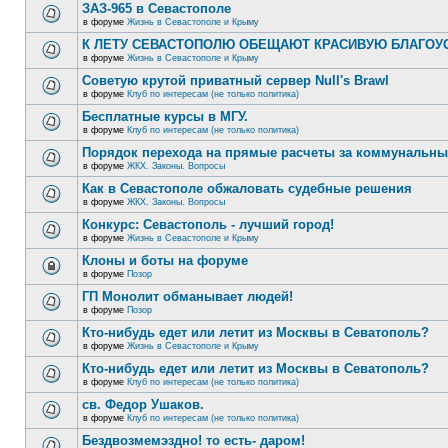
ЗАЗ-965 в Севастополе
в форуме
Жизнь в Севастополе и Крыму
К ЛЕТУ СЕВАСТОПОЛЮ ОБЕЩАЮТ КРАСИВУЮ БЛАГО
в форуме
Жизнь в Севастополе и Крыму
Советую крутой приватный сервер Null's Brawl
в форуме
Клуб по интересам (не только политика)
Бесплатные курсы в МГУ.
в форуме
Клуб по интересам (не только политика)
Порядок перехода на прямые расчеты за коммунальны
в форуме
ЖКХ. Законы. Вопросы
Как в Севастополе обжаловать судебные решения
в форуме
ЖКХ. Законы. Вопросы
Конкурс: Севастополь - лучший город!
в форуме
Жизнь в Севастополе и Крыму
Клоны и боты на форуме
в форуме
Позор
ГП Монолит обманывает людей!
в форуме
Позор
Кто-нибудь едет или летит из Москвы в Севатополь?
в форуме
Жизнь в Севастополе и Крыму
Кто-нибудь едет или летит из Москвы в Севатополь?
в форуме
Клуб по интересам (не только политика)
св. Федор Ушаков.
в форуме
Клуб по интересам (не только политика)
Бездвозмемэздно! то есть- даром!