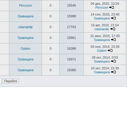
04 дек, 2015, 10:29
Ретхолл
0
15545
Ретхолл
14 сен, 2015, 23:40
Гравицапа
0
15980
Гравицапа
19 авг, 2015, 21:54
odanatoliy
0
17763
odanatoliy
31 июл, 2015, 17:30
Гравицапа
0
15861
Гравицапа
03 ноя, 2014, 23:39
Option
0
16386
Option
28 окт, 2014, 0:53
Гравицапа
0
15971
Гравицапа
24 окт, 2014, 15:39
Гравицапа
0
15085
Гравицапа