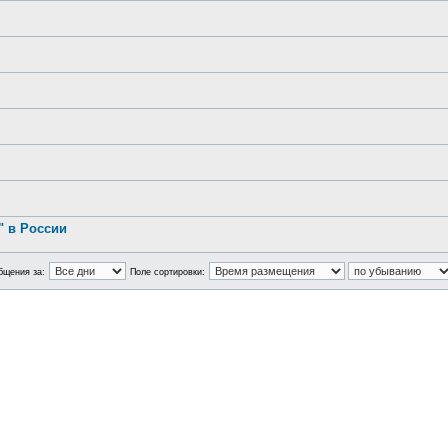
.
 в России
бщения за:
Поле сортировки: