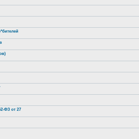
р*бителей
в
ов)
у
2-ФЗ от 27