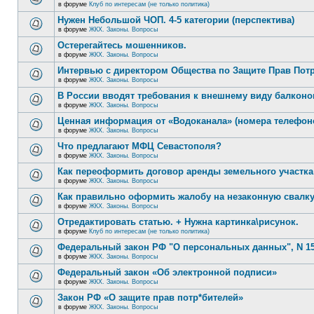
в форуме
Клуб по интересам (не только политика)
Нужен Небольшой ЧОП. 4-5 категории (перспектива)
в форуме
ЖКХ. Законы. Вопросы
Остерегайтесь мошенников.
в форуме
ЖКХ. Законы. Вопросы
Интервью с директором Общества по Защите Прав Пот
в форуме
ЖКХ. Законы. Вопросы
В России вводят требования к внешнему виду балконо
в форуме
ЖКХ. Законы. Вопросы
Ценная информация от «Водоканала» (номера телефон
в форуме
ЖКХ. Законы. Вопросы
Что предлагают МФЦ Севастополя?
в форуме
ЖКХ. Законы. Вопросы
Как переоформить договор аренды земельного участка
в форуме
ЖКХ. Законы. Вопросы
Как правильно оформить жалобу на незаконную свалк
в форуме
ЖКХ. Законы. Вопросы
Отредактировать статью. + Нужна картинка\рисунок.
в форуме
Клуб по интересам (не только политика)
Федеральный закон РФ "О персональных данных", N 15
в форуме
ЖКХ. Законы. Вопросы
Федеральный закон «Об электронной подписи»
в форуме
ЖКХ. Законы. Вопросы
Закон РФ «О защите прав потр*бителей»
в форуме
ЖКХ. Законы. Вопросы