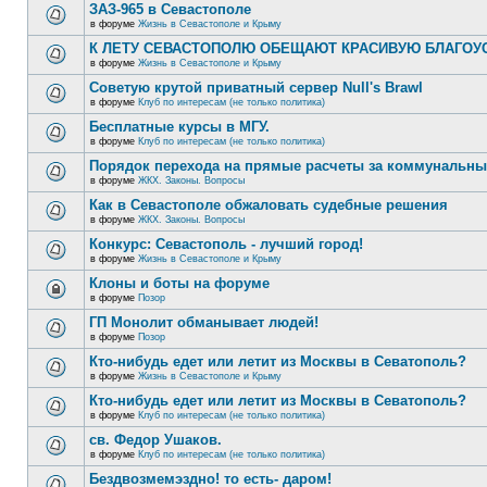
ЗАЗ-965 в Севастополе
в форуме
Жизнь в Севастополе и Крыму
К ЛЕТУ СЕВАСТОПОЛЮ ОБЕЩАЮТ КРАСИВУЮ БЛАГО
в форуме
Жизнь в Севастополе и Крыму
Советую крутой приватный сервер Null's Brawl
в форуме
Клуб по интересам (не только политика)
Бесплатные курсы в МГУ.
в форуме
Клуб по интересам (не только политика)
Порядок перехода на прямые расчеты за коммунальны
в форуме
ЖКХ. Законы. Вопросы
Как в Севастополе обжаловать судебные решения
в форуме
ЖКХ. Законы. Вопросы
Конкурс: Севастополь - лучший город!
в форуме
Жизнь в Севастополе и Крыму
Клоны и боты на форуме
в форуме
Позор
ГП Монолит обманывает людей!
в форуме
Позор
Кто-нибудь едет или летит из Москвы в Севатополь?
в форуме
Жизнь в Севастополе и Крыму
Кто-нибудь едет или летит из Москвы в Севатополь?
в форуме
Клуб по интересам (не только политика)
св. Федор Ушаков.
в форуме
Клуб по интересам (не только политика)
Бездвозмемэздно! то есть- даром!