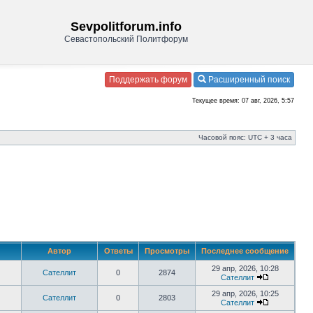
Sevpolitforum.info
Севастопольский Политфорум
Поддержать форум
Расширенный поиск
Текущее время: 07 авг, 2026, 5:57
Часовой пояс: UTC + 3 часа
Автор
Ответы
Просмотры
Последнее сообщение
29 апр, 2026, 10:28
Сателлит
0
2874
Сателлит
29 апр, 2026, 10:25
Сателлит
0
2803
Сателлит