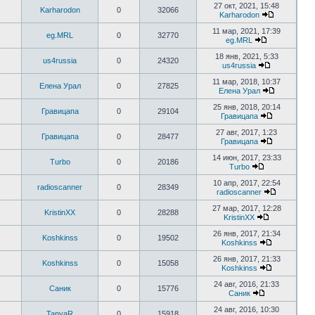
27 окт, 2021, 15:48
Karharodon
0
32066
Karharodon
11 мар, 2021, 17:39
eg.MRL
0
32770
eg.MRL
18 янв, 2021, 5:33
us4russia
0
24320
us4russia
11 мар, 2018, 10:37
Елена Урал
0
27825
Елена Урал
25 янв, 2018, 20:14
Гравицапа
0
29104
Гравицапа
27 авг, 2017, 1:23
Гравицапа
0
28477
Гравицапа
14 июн, 2017, 23:33
Turbo
0
20186
Turbo
10 апр, 2017, 22:54
radioscanner
0
28349
radioscanner
27 мар, 2017, 12:28
KristinXX
0
28288
KristinXX
26 янв, 2017, 21:34
Koshkinss
0
19502
Koshkinss
26 янв, 2017, 21:33
Koshkinss
0
15058
Koshkinss
24 авг, 2016, 21:33
Саник
0
15776
Саник
24 авг, 2016, 10:30
TanyaR
0
15918