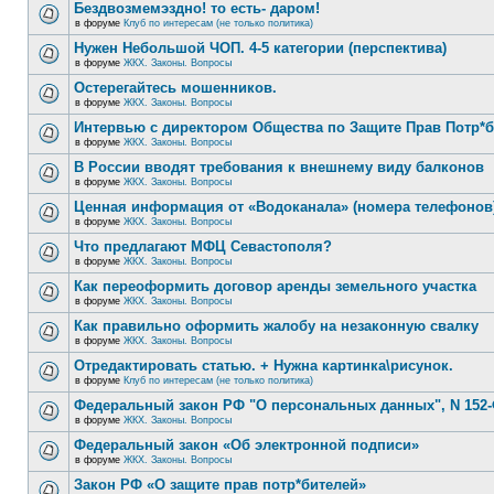
Бездвозмемэздно! то есть- даром!
в форуме
Клуб по интересам (не только политика)
Нужен Небольшой ЧОП. 4-5 категории (перспектива)
в форуме
ЖКХ. Законы. Вопросы
Остерегайтесь мошенников.
в форуме
ЖКХ. Законы. Вопросы
Интервью с директором Общества по Защите Прав Потр*
в форуме
ЖКХ. Законы. Вопросы
В России вводят требования к внешнему виду балконов
в форуме
ЖКХ. Законы. Вопросы
Ценная информация от «Водоканала» (номера телефонов
в форуме
ЖКХ. Законы. Вопросы
Что предлагают МФЦ Севастополя?
в форуме
ЖКХ. Законы. Вопросы
Как переоформить договор аренды земельного участка
в форуме
ЖКХ. Законы. Вопросы
Как правильно оформить жалобу на незаконную свалку
в форуме
ЖКХ. Законы. Вопросы
Отредактировать статью. + Нужна картинка\рисунок.
в форуме
Клуб по интересам (не только политика)
Федеральный закон РФ "О персональных данных", N 152-
в форуме
ЖКХ. Законы. Вопросы
Федеральный закон «Об электронной подписи»
в форуме
ЖКХ. Законы. Вопросы
Закон РФ «О защите прав потр*бителей»