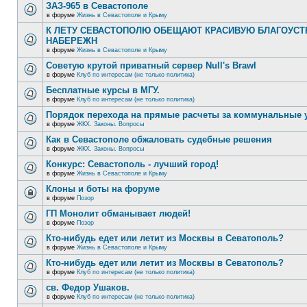
ЗАЗ-965 в Севастополе
в форуме
Жизнь в Севастополе и Крыму
К ЛЕТУ СЕВАСТОПОЛЮ ОБЕЩАЮТ КРАСИВУЮ БЛАГОУС
НАБЕРЕЖН
в форуме
Жизнь в Севастополе и Крыму
Советую крутой приватный сервер Null's Brawl
в форуме
Клуб по интересам (не только политика)
Бесплатные курсы в МГУ.
в форуме
Клуб по интересам (не только политика)
Порядок перехода на прямые расчеты за коммунальные 
в форуме
ЖКХ. Законы. Вопросы
Как в Севастополе обжаловать судебные решения
в форуме
ЖКХ. Законы. Вопросы
Конкурс: Севастополь - лучший город!
в форуме
Жизнь в Севастополе и Крыму
Клоны и боты на форуме
в форуме
Позор
ГП Монолит обманывает людей!
в форуме
Позор
Кто-нибудь едет или летит из Москвы в Севатополь?
в форуме
Жизнь в Севастополе и Крыму
Кто-нибудь едет или летит из Москвы в Севатополь?
в форуме
Клуб по интересам (не только политика)
св. Федор Ушаков.
в форуме
Клуб по интересам (не только политика)