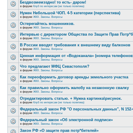
Бездвозмемэздно! то есть- даром!
в форуме
Клуб по интересам (не только политика)
Нужен Небольшой ЧОП. 4-5 категории (перспектива)
в форуме
ЖКХ. Законы. Вопросы
Остерегайтесь мошенников.
в форуме
ЖКХ. Законы. Вопросы
Интервью с директором Общества по Защите Прав Потр*
в форуме
ЖКХ. Законы. Вопросы
В России вводят требования к внешнему виду балконов
в форуме
ЖКХ. Законы. Вопросы
Ценная информация от «Водоканала» (номера телефонов
в форуме
ЖКХ. Законы. Вопросы
Что предлагают МФЦ Севастополя?
в форуме
ЖКХ. Законы. Вопросы
Как переоформить договор аренды земельного участка
в форуме
ЖКХ. Законы. Вопросы
Как правильно оформить жалобу на незаконную свалку
в форуме
ЖКХ. Законы. Вопросы
Отредактировать статью. + Нужна картинка\рисунок.
в форуме
Клуб по интересам (не только политика)
Федеральный закон РФ "О персональных данных", N 152-
в форуме
ЖКХ. Законы. Вопросы
Федеральный закон «Об электронной подписи»
в форуме
ЖКХ. Законы. Вопросы
Закон РФ «О защите прав потр*бителей»