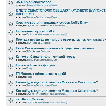
ЗАЗ-965 в Севастополе
в форуме
Жизнь в Севастополе и Крыму
К ЛЕТУ СЕВАСТОПОЛЮ ОБЕЩАЮТ КРАСИВУЮ БЛАГОУС
НАБЕРЕЖН
в форуме
Жизнь в Севастополе и Крыму
Советую крутой приватный сервер Null's Brawl
в форуме
Клуб по интересам (не только политика)
Бесплатные курсы в МГУ.
в форуме
Клуб по интересам (не только политика)
Порядок перехода на прямые расчеты за коммунальные 
в форуме
ЖКХ. Законы. Вопросы
Как в Севастополе обжаловать судебные решения
в форуме
ЖКХ. Законы. Вопросы
Конкурс: Севастополь - лучший город!
в форуме
Жизнь в Севастополе и Крыму
Клоны и боты на форуме
в форуме
Позор
ГП Монолит обманывает людей!
в форуме
Позор
Кто-нибудь едет или летит из Москвы в Севатополь?
в форуме
Жизнь в Севастополе и Крыму
Кто-нибудь едет или летит из Москвы в Севатополь?
в форуме
Клуб по интересам (не только политика)
св. Федор Ушаков.
в форуме
Клуб по интересам (не только политика)