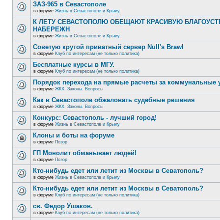
ЗАЗ-965 в Севастополе
в форуме
Жизнь в Севастополе и Крыму
К ЛЕТУ СЕВАСТОПОЛЮ ОБЕЩАЮТ КРАСИВУЮ БЛАГОУС
НАБЕРЕЖН
в форуме
Жизнь в Севастополе и Крыму
Советую крутой приватный сервер Null's Brawl
в форуме
Клуб по интересам (не только политика)
Бесплатные курсы в МГУ.
в форуме
Клуб по интересам (не только политика)
Порядок перехода на прямые расчеты за коммунальные 
в форуме
ЖКХ. Законы. Вопросы
Как в Севастополе обжаловать судебные решения
в форуме
ЖКХ. Законы. Вопросы
Конкурс: Севастополь - лучший город!
в форуме
Жизнь в Севастополе и Крыму
Клоны и боты на форуме
в форуме
Позор
ГП Монолит обманывает людей!
в форуме
Позор
Кто-нибудь едет или летит из Москвы в Севатополь?
в форуме
Жизнь в Севастополе и Крыму
Кто-нибудь едет или летит из Москвы в Севатополь?
в форуме
Клуб по интересам (не только политика)
св. Федор Ушаков.
в форуме
Клуб по интересам (не только политика)