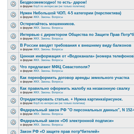
Бездвозмемэздно! то есть- даром!
в форуме
Клуб по интересам (не только политика)
Нужен Небольшой ЧОП. 4-5 категории (перспектива)
в форуме
ЖКХ. Законы. Вопросы
Остерегайтесь мошенников.
в форуме
ЖКХ. Законы. Вопросы
Интервью с директором Общества по Защите Прав Потр*
в форуме
ЖКХ. Законы. Вопросы
В России вводят требования к внешнему виду балконов
в форуме
ЖКХ. Законы. Вопросы
Ценная информация от «Водоканала» (номера телефонов
в форуме
ЖКХ. Законы. Вопросы
Что предлагают МФЦ Севастополя?
в форуме
ЖКХ. Законы. Вопросы
Как переоформить договор аренды земельного участка
в форуме
ЖКХ. Законы. Вопросы
Как правильно оформить жалобу на незаконную свалку
в форуме
ЖКХ. Законы. Вопросы
Отредактировать статью. + Нужна картинка\рисунок.
в форуме
Клуб по интересам (не только политика)
Федеральный закон РФ "О персональных данных", N 152-
в форуме
ЖКХ. Законы. Вопросы
Федеральный закон «Об электронной подписи»
в форуме
ЖКХ. Законы. Вопросы
Закон РФ «О защите прав потр*бителей»