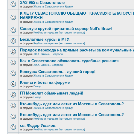
ЗАЗ-965 в Севастополе
в форуме
Жизнь в Севастополе и Крыму
К ЛЕТУ СЕВАСТОПОЛЮ ОБЕЩАЮТ КРАСИВУЮ БЛАГОУС
НАБЕРЕЖН
в форуме
Жизнь в Севастополе и Крыму
Советую крутой приватный сервер Null's Brawl
в форуме
Клуб по интересам (не только политика)
Бесплатные курсы в МГУ.
в форуме
Клуб по интересам (не только политика)
Порядок перехода на прямые расчеты за коммунальные 
в форуме
ЖКХ. Законы. Вопросы
Как в Севастополе обжаловать судебные решения
в форуме
ЖКХ. Законы. Вопросы
Конкурс: Севастополь - лучший город!
в форуме
Жизнь в Севастополе и Крыму
Клоны и боты на форуме
в форуме
Позор
ГП Монолит обманывает людей!
в форуме
Позор
Кто-нибудь едет или летит из Москвы в Севатополь?
в форуме
Жизнь в Севастополе и Крыму
Кто-нибудь едет или летит из Москвы в Севатополь?
в форуме
Клуб по интересам (не только политика)
св. Федор Ушаков.
в форуме
Клуб по интересам (не только политика)