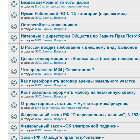
Бездвозмемэздно! то есть- даром!
в форуме
Клуб по интересам (не только политика)
Нужен Небольшой ЧОП. 4-5 категории (перспектива)
в форуме
ЖКХ. Законы. Вопросы
Остерегайтесь мошенников.
в форуме
ЖКХ. Законы. Вопросы
Интервью с директором Общества по Защите Прав Потр*
в форуме
ЖКХ. Законы. Вопросы
В России вводят требования к внешнему виду балконов
в форуме
ЖКХ. Законы. Вопросы
Ценная информация от «Водоканала» (номера телефонов
в форуме
ЖКХ. Законы. Вопросы
Что предлагают МФЦ Севастополя?
в форуме
ЖКХ. Законы. Вопросы
Как переоформить договор аренды земельного участка
в форуме
ЖКХ. Законы. Вопросы
Как правильно оформить жалобу на незаконную свалку
в форуме
ЖКХ. Законы. Вопросы
Отредактировать статью. + Нужна картинка\рисунок.
в форуме
Клуб по интересам (не только политика)
Федеральный закон РФ "О персональных данных", N 152-
в форуме
ЖКХ. Законы. Вопросы
Федеральный закон «Об электронной подписи»
в форуме
ЖКХ. Законы. Вопросы
Закон РФ «О защите прав потр*бителей»