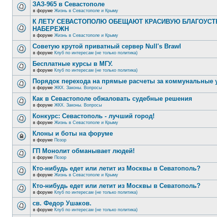
ЗАЗ-965 в Севастополе
в форуме
Жизнь в Севастополе и Крыму
К ЛЕТУ СЕВАСТОПОЛЮ ОБЕЩАЮТ КРАСИВУЮ БЛАГОУС
НАБЕРЕЖН
в форуме
Жизнь в Севастополе и Крыму
Советую крутой приватный сервер Null's Brawl
в форуме
Клуб по интересам (не только политика)
Бесплатные курсы в МГУ.
в форуме
Клуб по интересам (не только политика)
Порядок перехода на прямые расчеты за коммунальные 
в форуме
ЖКХ. Законы. Вопросы
Как в Севастополе обжаловать судебные решения
в форуме
ЖКХ. Законы. Вопросы
Конкурс: Севастополь - лучший город!
в форуме
Жизнь в Севастополе и Крыму
Клоны и боты на форуме
в форуме
Позор
ГП Монолит обманывает людей!
в форуме
Позор
Кто-нибудь едет или летит из Москвы в Севатополь?
в форуме
Жизнь в Севастополе и Крыму
Кто-нибудь едет или летит из Москвы в Севатополь?
в форуме
Клуб по интересам (не только политика)
св. Федор Ушаков.
в форуме
Клуб по интересам (не только политика)