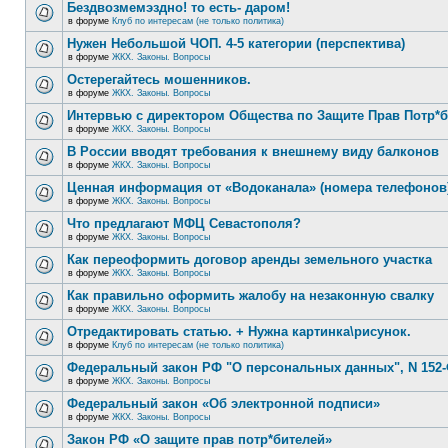
Бездвозмемэздно! то есть- даром!
в форуме
Клуб по интересам (не только политика)
Нужен Небольшой ЧОП. 4-5 категории (перспектива)
в форуме
ЖКХ. Законы. Вопросы
Остерегайтесь мошенников.
в форуме
ЖКХ. Законы. Вопросы
Интервью с директором Общества по Защите Прав Потр*
в форуме
ЖКХ. Законы. Вопросы
В России вводят требования к внешнему виду балконов
в форуме
ЖКХ. Законы. Вопросы
Ценная информация от «Водоканала» (номера телефонов
в форуме
ЖКХ. Законы. Вопросы
Что предлагают МФЦ Севастополя?
в форуме
ЖКХ. Законы. Вопросы
Как переоформить договор аренды земельного участка
в форуме
ЖКХ. Законы. Вопросы
Как правильно оформить жалобу на незаконную свалку
в форуме
ЖКХ. Законы. Вопросы
Отредактировать статью. + Нужна картинка\рисунок.
в форуме
Клуб по интересам (не только политика)
Федеральный закон РФ "О персональных данных", N 152-
в форуме
ЖКХ. Законы. Вопросы
Федеральный закон «Об электронной подписи»
в форуме
ЖКХ. Законы. Вопросы
Закон РФ «О защите прав потр*бителей»