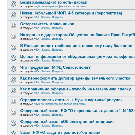
Бездвозмемэздно! то есть- даром!
в форуме
Клуб по интересам (не только политика)
Нужен Небольшой ЧОП. 4-5 категории (перспектива)
в форуме
ЖКХ. Законы. Вопросы
Остерегайтесь мошенников.
в форуме
ЖКХ. Законы. Вопросы
Интервью с директором Общества по Защите Прав Потр*
в форуме
ЖКХ. Законы. Вопросы
В России вводят требования к внешнему виду балконов
в форуме
ЖКХ. Законы. Вопросы
Ценная информация от «Водоканала» (номера телефонов
в форуме
ЖКХ. Законы. Вопросы
Что предлагают МФЦ Севастополя?
в форуме
ЖКХ. Законы. Вопросы
Как переоформить договор аренды земельного участка
в форуме
ЖКХ. Законы. Вопросы
Как правильно оформить жалобу на незаконную свалку
в форуме
ЖКХ. Законы. Вопросы
Отредактировать статью. + Нужна картинка\рисунок.
в форуме
Клуб по интересам (не только политика)
Федеральный закон РФ "О персональных данных", N 152-
в форуме
ЖКХ. Законы. Вопросы
Федеральный закон «Об электронной подписи»
в форуме
ЖКХ. Законы. Вопросы
Закон РФ «О защите прав потр*бителей»