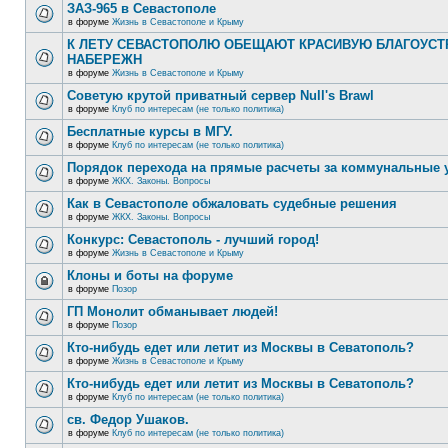
ЗАЗ-965 в Севастополе
в форуме
Жизнь в Севастополе и Крыму
К ЛЕТУ СЕВАСТОПОЛЮ ОБЕЩАЮТ КРАСИВУЮ БЛАГОУС
НАБЕРЕЖН
в форуме
Жизнь в Севастополе и Крыму
Советую крутой приватный сервер Null's Brawl
в форуме
Клуб по интересам (не только политика)
Бесплатные курсы в МГУ.
в форуме
Клуб по интересам (не только политика)
Порядок перехода на прямые расчеты за коммунальные 
в форуме
ЖКХ. Законы. Вопросы
Как в Севастополе обжаловать судебные решения
в форуме
ЖКХ. Законы. Вопросы
Конкурс: Севастополь - лучший город!
в форуме
Жизнь в Севастополе и Крыму
Клоны и боты на форуме
в форуме
Позор
ГП Монолит обманывает людей!
в форуме
Позор
Кто-нибудь едет или летит из Москвы в Севатополь?
в форуме
Жизнь в Севастополе и Крыму
Кто-нибудь едет или летит из Москвы в Севатополь?
в форуме
Клуб по интересам (не только политика)
св. Федор Ушаков.
в форуме
Клуб по интересам (не только политика)