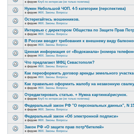
в форуме
Клуб по интересам (не только политика)
Нужен Небольшой ЧОП. 4-5 категории (перспектива)
в форуме
ЖКХ. Законы. Вопросы
Остерегайтесь мошенников.
в форуме
ЖКХ. Законы. Вопросы
Интервью с директором Общества по Защите Прав Пот
в форуме
ЖКХ. Законы. Вопросы
В России вводят требования к внешнему виду балконо
в форуме
ЖКХ. Законы. Вопросы
Ценная информация от «Водоканала» (номера телефон
в форуме
ЖКХ. Законы. Вопросы
Что предлагают МФЦ Севастополя?
в форуме
ЖКХ. Законы. Вопросы
Как переоформить договор аренды земельного участка
в форуме
ЖКХ. Законы. Вопросы
Как правильно оформить жалобу на незаконную свалк
в форуме
ЖКХ. Законы. Вопросы
Отредактировать статью. + Нужна картинка\рисунок.
в форуме
Клуб по интересам (не только политика)
Федеральный закон РФ "О персональных данных", N 15
в форуме
ЖКХ. Законы. Вопросы
Федеральный закон «Об электронной подписи»
в форуме
ЖКХ. Законы. Вопросы
Закон РФ «О защите прав потр*бителей»
в форуме
ЖКХ. Законы. Вопросы