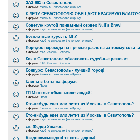
ЗАЗ-965 в Севастополе
в форуме
Жизнь в Севастополе и Крыму
К ЛЕТУ СЕВАСТОПОЛЮ ОБЕЩАЮТ КРАСИВУЮ БЛАГО
в форуме
Жизнь в Севастополе и Крыму
Советую крутой приватный сервер Null's Brawl
в форуме
Клуб по интересам (не только политика)
Бесплатные курсы в МГУ.
в форуме
Клуб по интересам (не только политика)
Порядок перехода на прямые расчеты за коммунальны
в форуме
ЖКХ. Законы. Вопросы
Как в Севастополе обжаловать судебные решения
в форуме
ЖКХ. Законы. Вопросы
Конкурс: Севастополь - лучший город!
в форуме
Жизнь в Севастополе и Крыму
Клоны и боты на форуме
в форуме
Позор
ГП Монолит обманывает людей!
в форуме
Позор
Кто-нибудь едет или летит из Москвы в Севатополь?
в форуме
Жизнь в Севастополе и Крыму
Кто-нибудь едет или летит из Москвы в Севатополь?
в форуме
Клуб по интересам (не только политика)
св. Федор Ушаков.
в форуме
Клуб по интересам (не только политика)
Бездвозмемэздно! то есть- даром!