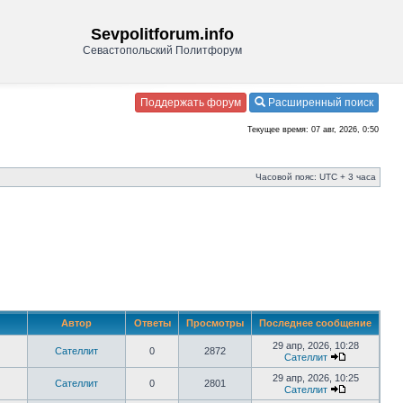
Sevpolitforum.info
Севастопольский Политфорум
Поддержать форум
Расширенный поиск
Текущее время: 07 авг, 2026, 0:50
Часовой пояс: UTC + 3 часа
Автор
Ответы
Просмотры
Последнее сообщение
29 апр, 2026, 10:28
Сателлит
0
2872
Сателлит
29 апр, 2026, 10:25
Сателлит
0
2801
Сателлит