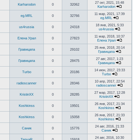
27 окт, 2021, 15:48
Karharodon
0
32062
Karharodon
11 мар, 2021, 17:39
eg.MRL
0
32766
eg.MRL
18 янв, 2021, 5:33
us4russia
0
24318
us4russia
11 мар, 2018, 10:37
Елена Урал
0
27823
Елена Урал
25 янв, 2018, 20:14
Гравицапа
0
29102
Гравицапа
27 авг, 2017, 1:23
Гравицапа
0
28475
Гравицапа
14 июн, 2017, 23:33
Turbo
0
20186
Turbo
10 апр, 2017, 22:54
radioscanner
0
28346
radioscanner
27 мар, 2017, 12:28
KristinXX
0
28285
KristinXX
26 янв, 2017, 21:34
Koshkinss
0
19501
Koshkinss
26 янв, 2017, 21:33
Koshkinss
0
15058
Koshkinss
24 авг, 2016, 21:33
Саник
0
15776
Саник
24 авг, 2016, 10:30
TanyaR
0
15918