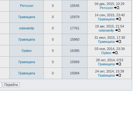
04 дек, 2015, 10:29
Ретхолл
0
15545
Ретхолл
14 сен, 2015, 23:40
Гравицапа
0
15979
Гравицапа
19 авг, 2015, 21:54
odanatoliy
0
17761
odanatoliy
31 июл, 2015, 17:30
Гравицапа
0
15860
Гравицапа
03 ноя, 2014, 23:39
Option
0
16385
Option
28 окт, 2014, 0:53
Гравицапа
0
15969
Гравицапа
24 окт, 2014, 15:39
Гравицапа
0
15084
Гравицапа