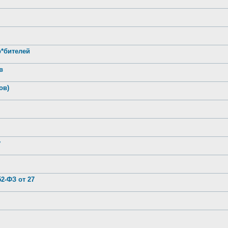
р*бителей
в
ов)
у
2-ФЗ от 27