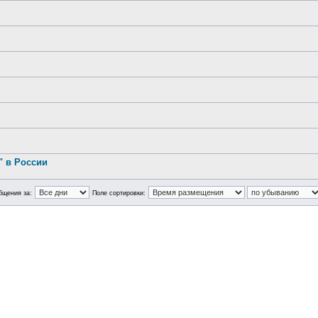
.
 в России
бщения за:
Поле сортировки: