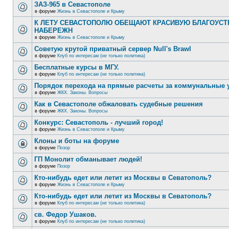
ЗАЗ-965 в Севастополе
в форуме
Жизнь в Севастополе и Крыму
К ЛЕТУ СЕВАСТОПОЛЮ ОБЕЩАЮТ КРАСИВУЮ БЛАГОУС
НАБЕРЕЖН
в форуме
Жизнь в Севастополе и Крыму
Советую крутой приватный сервер Null's Brawl
в форуме
Клуб по интересам (не только политика)
Бесплатные курсы в МГУ.
в форуме
Клуб по интересам (не только политика)
Порядок перехода на прямые расчеты за коммунальные 
в форуме
ЖКХ. Законы. Вопросы
Как в Севастополе обжаловать судебные решения
в форуме
ЖКХ. Законы. Вопросы
Конкурс: Севастополь - лучший город!
в форуме
Жизнь в Севастополе и Крыму
Клоны и боты на форуме
в форуме
Позор
ГП Монолит обманывает людей!
в форуме
Позор
Кто-нибудь едет или летит из Москвы в Севатополь?
в форуме
Жизнь в Севастополе и Крыму
Кто-нибудь едет или летит из Москвы в Севатополь?
в форуме
Клуб по интересам (не только политика)
св. Федор Ушаков.
в форуме
Клуб по интересам (не только политика)