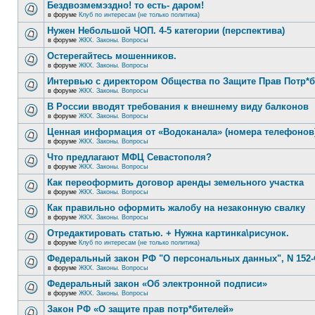
Бездвозмемэздно! то есть- даром!
в форуме
Клуб по интересам (не только политика)
Нужен Небольшой ЧОП. 4-5 категории (перспектива)
в форуме
ЖКХ. Законы. Вопросы
Остерегайтесь мошенников.
в форуме
ЖКХ. Законы. Вопросы
Интервью с директором Общества по Защите Прав Потр*
в форуме
ЖКХ. Законы. Вопросы
В России вводят требования к внешнему виду балконов
в форуме
ЖКХ. Законы. Вопросы
Ценная информация от «Водоканала» (номера телефонов
в форуме
ЖКХ. Законы. Вопросы
Что предлагают МФЦ Севастополя?
в форуме
ЖКХ. Законы. Вопросы
Как переоформить договор аренды земельного участка
в форуме
ЖКХ. Законы. Вопросы
Как правильно оформить жалобу на незаконную свалку
в форуме
ЖКХ. Законы. Вопросы
Отредактировать статью. + Нужна картинка\рисунок.
в форуме
Клуб по интересам (не только политика)
Федеральный закон РФ "О персональных данных", N 152-
в форуме
ЖКХ. Законы. Вопросы
Федеральный закон «Об электронной подписи»
в форуме
ЖКХ. Законы. Вопросы
Закон РФ «О защите прав потр*бителей»