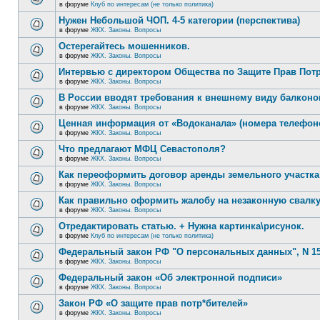
в форуме
Клуб по интересам (не только политика)
Нужен Небольшой ЧОП. 4-5 категории (перспектива)
в форуме
ЖКХ. Законы. Вопросы
Остерегайтесь мошенников.
в форуме
ЖКХ. Законы. Вопросы
Интервью с директором Общества по Защите Прав Пот
в форуме
ЖКХ. Законы. Вопросы
В России вводят требования к внешнему виду балконо
в форуме
ЖКХ. Законы. Вопросы
Ценная информация от «Водоканала» (номера телефон
в форуме
ЖКХ. Законы. Вопросы
Что предлагают МФЦ Севастополя?
в форуме
ЖКХ. Законы. Вопросы
Как переоформить договор аренды земельного участка
в форуме
ЖКХ. Законы. Вопросы
Как правильно оформить жалобу на незаконную свалк
в форуме
ЖКХ. Законы. Вопросы
Отредактировать статью. + Нужна картинка\рисунок.
в форуме
Клуб по интересам (не только политика)
Федеральный закон РФ "О персональных данных", N 15
в форуме
ЖКХ. Законы. Вопросы
Федеральный закон «Об электронной подписи»
в форуме
ЖКХ. Законы. Вопросы
Закон РФ «О защите прав потр*бителей»
в форуме
ЖКХ. Законы. Вопросы