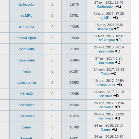
27 окт, 2021, 15:48
Karharodon
0
32075
Karharodon
11 мар, 2021, 17:39
eg.MRL
0
32781
eg.MRL
18 янв, 2021, 5:33
us4russia
0
24325
us4russia
11 мар, 2018, 10:37
Елена Урал
0
27830
Елена Урал
25 янв, 2018, 20:14
Гравицапа
0
29109
Гравицапа
27 авг, 2017, 1:23
Гравицапа
0
28484
Гравицапа
14 июн, 2017, 23:33
Turbo
0
20187
Turbo
10 апр, 2017, 22:54
radioscanner
0
28353
radioscanner
27 мар, 2017, 12:28
KristinXX
0
28295
KristinXX
26 янв, 2017, 21:34
Koshkinss
0
19504
Koshkinss
26 янв, 2017, 21:33
Koshkinss
0
15059
Koshkinss
24 авг, 2016, 21:33
Саник
0
15780
Саник
24 авг, 2016, 10:30
TanyaR
0
15921