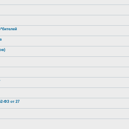
р*бителей
в
ов)
у
2-ФЗ от 27