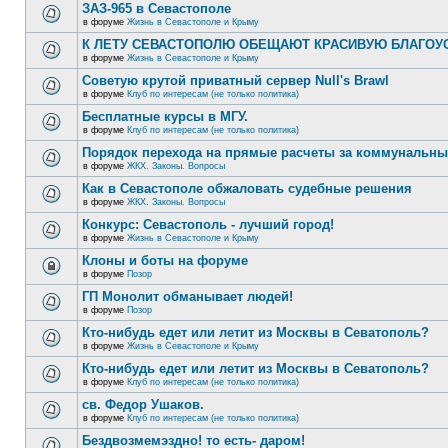
ЗАЗ-965 в Севастополе
в форуме
Жизнь в Севастополе и Крыму
К ЛЕТУ СЕВАСТОПОЛЮ ОБЕЩАЮТ КРАСИВУЮ БЛАГО
в форуме
Жизнь в Севастополе и Крыму
Советую крутой приватный сервер Null's Brawl
в форуме
Клуб по интересам (не только политика)
Бесплатные курсы в МГУ.
в форуме
Клуб по интересам (не только политика)
Порядок перехода на прямые расчеты за коммунальны
в форуме
ЖКХ. Законы. Вопросы
Как в Севастополе обжаловать судебные решения
в форуме
ЖКХ. Законы. Вопросы
Конкурс: Севастополь - лучший город!
в форуме
Жизнь в Севастополе и Крыму
Клоны и боты на форуме
в форуме
Позор
ГП Монолит обманывает людей!
в форуме
Позор
Кто-нибудь едет или летит из Москвы в Севатополь?
в форуме
Жизнь в Севастополе и Крыму
Кто-нибудь едет или летит из Москвы в Севатополь?
в форуме
Клуб по интересам (не только политика)
св. Федор Ушаков.
в форуме
Клуб по интересам (не только политика)
Бездвозмемэздно! то есть- даром!