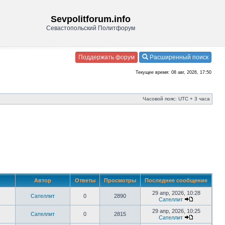
Sevpolitforum.info
Севастопольский Политфорум
Поддержать форум
Расширенный поиск
Текущее время: 08 авг, 2026, 17:50
Часовой пояс: UTC + 3 часа
Автор
Ответы
Просмотры
Последнее сообщение
29 апр, 2026, 10:28
Сателлит
0
2890
Сателлит
29 апр, 2026, 10:25
Сателлит
0
2815
Сателлит