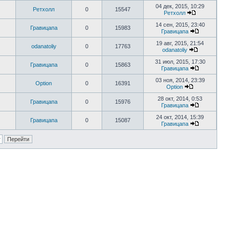
04 дек, 2015, 10:29
Ретхолл
0
15547
Ретхолл
14 сен, 2015, 23:40
Гравицапа
0
15983
Гравицапа
19 авг, 2015, 21:54
odanatoliy
0
17763
odanatoliy
31 июл, 2015, 17:30
Гравицапа
0
15863
Гравицапа
03 ноя, 2014, 23:39
Option
0
16391
Option
28 окт, 2014, 0:53
Гравицапа
0
15976
Гравицапа
24 окт, 2014, 15:39
Гравицапа
0
15087
Гравицапа