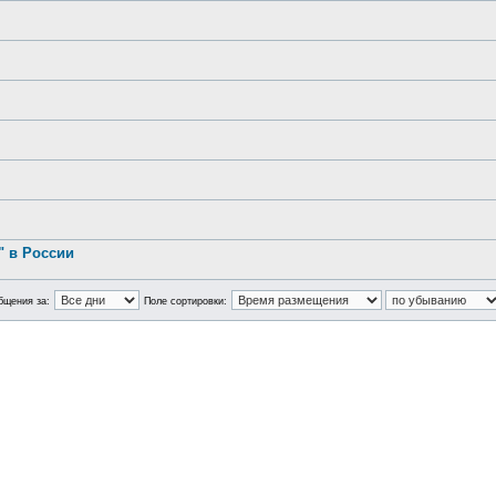
.
 в России
бщения за:
Поле сортировки: