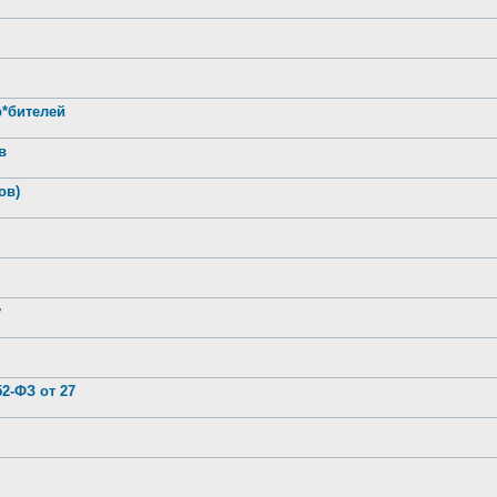
р*бителей
в
ов)
у
2-ФЗ от 27