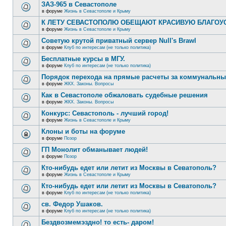
ЗАЗ-965 в Севастополе
в форуме
Жизнь в Севастополе и Крыму
К ЛЕТУ СЕВАСТОПОЛЮ ОБЕЩАЮТ КРАСИВУЮ БЛАГО
в форуме
Жизнь в Севастополе и Крыму
Советую крутой приватный сервер Null's Brawl
в форуме
Клуб по интересам (не только политика)
Бесплатные курсы в МГУ.
в форуме
Клуб по интересам (не только политика)
Порядок перехода на прямые расчеты за коммунальны
в форуме
ЖКХ. Законы. Вопросы
Как в Севастополе обжаловать судебные решения
в форуме
ЖКХ. Законы. Вопросы
Конкурс: Севастополь - лучший город!
в форуме
Жизнь в Севастополе и Крыму
Клоны и боты на форуме
в форуме
Позор
ГП Монолит обманывает людей!
в форуме
Позор
Кто-нибудь едет или летит из Москвы в Севатополь?
в форуме
Жизнь в Севастополе и Крыму
Кто-нибудь едет или летит из Москвы в Севатополь?
в форуме
Клуб по интересам (не только политика)
св. Федор Ушаков.
в форуме
Клуб по интересам (не только политика)
Бездвозмемэздно! то есть- даром!