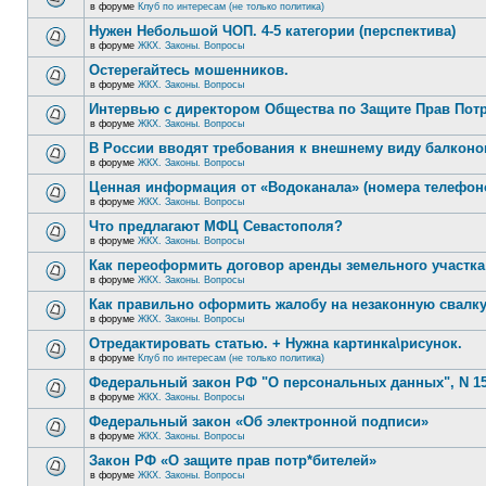
в форуме
Клуб по интересам (не только политика)
Нужен Небольшой ЧОП. 4-5 категории (перспектива)
в форуме
ЖКХ. Законы. Вопросы
Остерегайтесь мошенников.
в форуме
ЖКХ. Законы. Вопросы
Интервью с директором Общества по Защите Прав Пот
в форуме
ЖКХ. Законы. Вопросы
В России вводят требования к внешнему виду балконо
в форуме
ЖКХ. Законы. Вопросы
Ценная информация от «Водоканала» (номера телефон
в форуме
ЖКХ. Законы. Вопросы
Что предлагают МФЦ Севастополя?
в форуме
ЖКХ. Законы. Вопросы
Как переоформить договор аренды земельного участка
в форуме
ЖКХ. Законы. Вопросы
Как правильно оформить жалобу на незаконную свалк
в форуме
ЖКХ. Законы. Вопросы
Отредактировать статью. + Нужна картинка\рисунок.
в форуме
Клуб по интересам (не только политика)
Федеральный закон РФ "О персональных данных", N 15
в форуме
ЖКХ. Законы. Вопросы
Федеральный закон «Об электронной подписи»
в форуме
ЖКХ. Законы. Вопросы
Закон РФ «О защите прав потр*бителей»
в форуме
ЖКХ. Законы. Вопросы