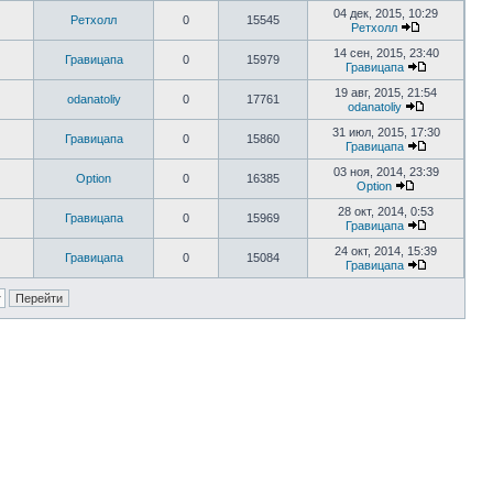
04 дек, 2015, 10:29
Ретхолл
0
15545
Ретхолл
14 сен, 2015, 23:40
Гравицапа
0
15979
Гравицапа
19 авг, 2015, 21:54
odanatoliy
0
17761
odanatoliy
31 июл, 2015, 17:30
Гравицапа
0
15860
Гравицапа
03 ноя, 2014, 23:39
Option
0
16385
Option
28 окт, 2014, 0:53
Гравицапа
0
15969
Гравицапа
24 окт, 2014, 15:39
Гравицапа
0
15084
Гравицапа