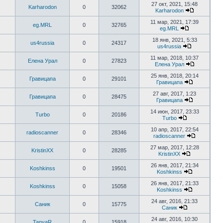
27 окт, 2021, 15:48
Karharodon
0
32062
Karharodon
11 мар, 2021, 17:39
eg.MRL
0
32765
eg.MRL
18 янв, 2021, 5:33
us4russia
0
24317
us4russia
11 мар, 2018, 10:37
Елена Урал
0
27823
Елена Урал
25 янв, 2018, 20:14
Гравицапа
0
29101
Гравицапа
27 авг, 2017, 1:23
Гравицапа
0
28475
Гравицапа
14 июн, 2017, 23:33
Turbo
0
20186
Turbo
10 апр, 2017, 22:54
radioscanner
0
28346
radioscanner
27 мар, 2017, 12:28
KristinXX
0
28285
KristinXX
26 янв, 2017, 21:34
Koshkinss
0
19501
Koshkinss
26 янв, 2017, 21:33
Koshkinss
0
15058
Koshkinss
24 авг, 2016, 21:33
Саник
0
15775
Саник
24 авг, 2016, 10:30
TanyaR
0
15918