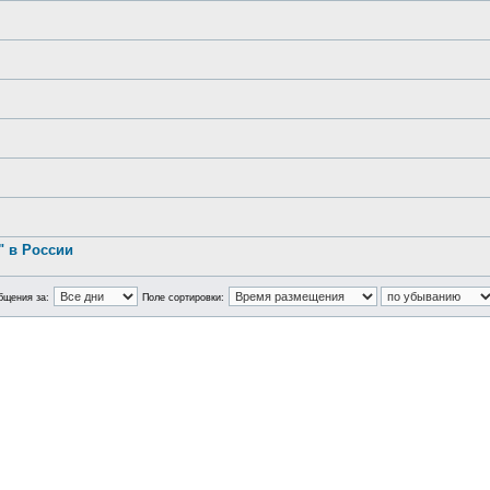
.
 в России
бщения за:
Поле сортировки: