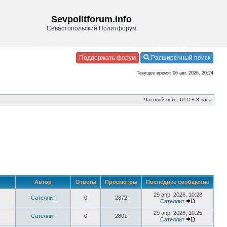
Sevpolitforum.info
Севастопольский Политфорум
Поддержать форум
Расширенный поиск
Текущее время: 06 авг, 2026, 20:24
Часовой пояс: UTC + 3 часа
Автор
Ответы
Просмотры
Последнее сообщение
29 апр, 2026, 10:28
Сателлит
0
2872
Сателлит
29 апр, 2026, 10:25
Сателлит
0
2801
Сателлит