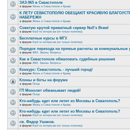
ЗАЗ-965 в Севастополе
в форуме
Жизнь в Севастополе и Крыму
К ЛЕТУ СЕВАСТОПОЛЮ ОБЕЩАЮТ КРАСИВУЮ БЛАГОУС
НАБЕРЕЖН
в форуме
Жизнь в Севастополе и Крыму
Советую крутой приватный сервер Null's Brawl
в форуме
Клуб по интересам (не только политика)
Бесплатные курсы в МГУ.
в форуме
Клуб по интересам (не только политика)
Порядок перехода на прямые расчеты за коммунальные 
в форуме
ЖКХ. Законы. Вопросы
Как в Севастополе обжаловать судебные решения
в форуме
ЖКХ. Законы. Вопросы
Конкурс: Севастополь - лучший город!
в форуме
Жизнь в Севастополе и Крыму
Клоны и боты на форуме
в форуме
Позор
ГП Монолит обманывает людей!
в форуме
Позор
Кто-нибудь едет или летит из Москвы в Севатополь?
в форуме
Жизнь в Севастополе и Крыму
Кто-нибудь едет или летит из Москвы в Севатополь?
в форуме
Клуб по интересам (не только политика)
св. Федор Ушаков.
в форуме
Клуб по интересам (не только политика)