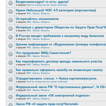
Бездвозмемэздно! то есть- даром!
в форуме
Клуб по интересам (не только политика)
Нужен Небольшой ЧОП. 4-5 категории (перспектива)
в форуме
ЖКХ. Законы. Вопросы
Остерегайтесь мошенников.
в форуме
ЖКХ. Законы. Вопросы
Интервью с директором Общества по Защите Прав Потр*
в форуме
ЖКХ. Законы. Вопросы
В России вводят требования к внешнему виду балконов
в форуме
ЖКХ. Законы. Вопросы
Ценная информация от «Водоканала» (номера телефонов
в форуме
ЖКХ. Законы. Вопросы
Что предлагают МФЦ Севастополя?
в форуме
ЖКХ. Законы. Вопросы
Как переоформить договор аренды земельного участка
в форуме
ЖКХ. Законы. Вопросы
Как правильно оформить жалобу на незаконную свалку
в форуме
ЖКХ. Законы. Вопросы
Отредактировать статью. + Нужна картинка\рисунок.
в форуме
Клуб по интересам (не только политика)
Федеральный закон РФ "О персональных данных", N 152-
в форуме
ЖКХ. Законы. Вопросы
Федеральный закон «Об электронной подписи»
в форуме
ЖКХ. Законы. Вопросы
Закон РФ «О защите прав потр*бителей»