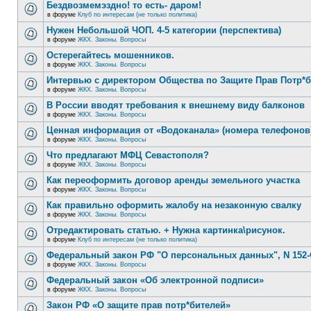
Бездвозмемэздно! то есть- даром!
в форуме
Клуб по интересам (не только политика)
Нужен Небольшой ЧОП. 4-5 категории (перспектива)
в форуме
ЖКХ. Законы. Вопросы
Остерегайтесь мошенников.
в форуме
ЖКХ. Законы. Вопросы
Интервью с директором Общества по Защите Прав Потр*
в форуме
ЖКХ. Законы. Вопросы
В России вводят требования к внешнему виду балконов
в форуме
ЖКХ. Законы. Вопросы
Ценная информация от «Водоканала» (номера телефонов
в форуме
ЖКХ. Законы. Вопросы
Что предлагают МФЦ Севастополя?
в форуме
ЖКХ. Законы. Вопросы
Как переоформить договор аренды земельного участка
в форуме
ЖКХ. Законы. Вопросы
Как правильно оформить жалобу на незаконную свалку
в форуме
ЖКХ. Законы. Вопросы
Отредактировать статью. + Нужна картинка\рисунок.
в форуме
Клуб по интересам (не только политика)
Федеральный закон РФ "О персональных данных", N 152-
в форуме
ЖКХ. Законы. Вопросы
Федеральный закон «Об электронной подписи»
в форуме
ЖКХ. Законы. Вопросы
Закон РФ «О защите прав потр*бителей»