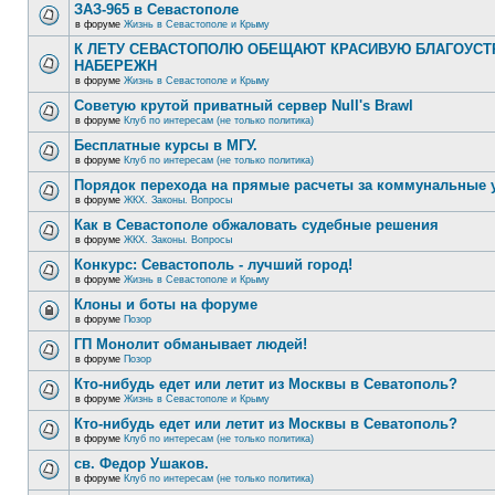
ЗАЗ-965 в Севастополе
в форуме
Жизнь в Севастополе и Крыму
К ЛЕТУ СЕВАСТОПОЛЮ ОБЕЩАЮТ КРАСИВУЮ БЛАГОУС
НАБЕРЕЖН
в форуме
Жизнь в Севастополе и Крыму
Советую крутой приватный сервер Null's Brawl
в форуме
Клуб по интересам (не только политика)
Бесплатные курсы в МГУ.
в форуме
Клуб по интересам (не только политика)
Порядок перехода на прямые расчеты за коммунальные 
в форуме
ЖКХ. Законы. Вопросы
Как в Севастополе обжаловать судебные решения
в форуме
ЖКХ. Законы. Вопросы
Конкурс: Севастополь - лучший город!
в форуме
Жизнь в Севастополе и Крыму
Клоны и боты на форуме
в форуме
Позор
ГП Монолит обманывает людей!
в форуме
Позор
Кто-нибудь едет или летит из Москвы в Севатополь?
в форуме
Жизнь в Севастополе и Крыму
Кто-нибудь едет или летит из Москвы в Севатополь?
в форуме
Клуб по интересам (не только политика)
св. Федор Ушаков.
в форуме
Клуб по интересам (не только политика)