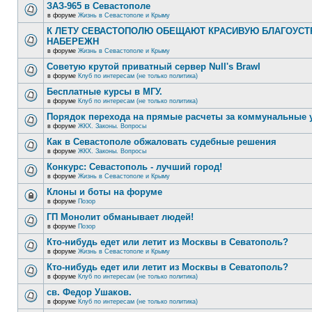
ЗАЗ-965 в Севастополе
в форуме
Жизнь в Севастополе и Крыму
К ЛЕТУ СЕВАСТОПОЛЮ ОБЕЩАЮТ КРАСИВУЮ БЛАГОУС
НАБЕРЕЖН
в форуме
Жизнь в Севастополе и Крыму
Советую крутой приватный сервер Null's Brawl
в форуме
Клуб по интересам (не только политика)
Бесплатные курсы в МГУ.
в форуме
Клуб по интересам (не только политика)
Порядок перехода на прямые расчеты за коммунальные 
в форуме
ЖКХ. Законы. Вопросы
Как в Севастополе обжаловать судебные решения
в форуме
ЖКХ. Законы. Вопросы
Конкурс: Севастополь - лучший город!
в форуме
Жизнь в Севастополе и Крыму
Клоны и боты на форуме
в форуме
Позор
ГП Монолит обманывает людей!
в форуме
Позор
Кто-нибудь едет или летит из Москвы в Севатополь?
в форуме
Жизнь в Севастополе и Крыму
Кто-нибудь едет или летит из Москвы в Севатополь?
в форуме
Клуб по интересам (не только политика)
св. Федор Ушаков.
в форуме
Клуб по интересам (не только политика)