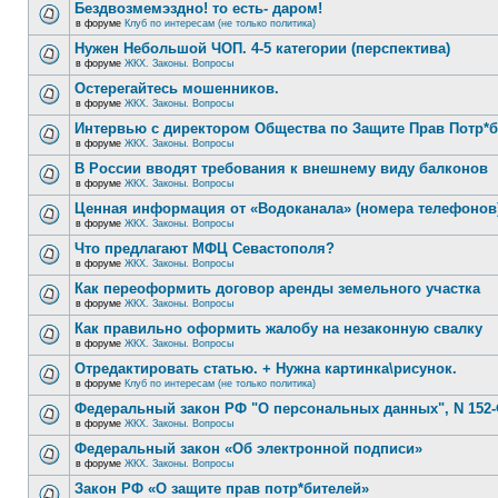
Бездвозмемэздно! то есть- даром!
в форуме
Клуб по интересам (не только политика)
Нужен Небольшой ЧОП. 4-5 категории (перспектива)
в форуме
ЖКХ. Законы. Вопросы
Остерегайтесь мошенников.
в форуме
ЖКХ. Законы. Вопросы
Интервью с директором Общества по Защите Прав Потр*
в форуме
ЖКХ. Законы. Вопросы
В России вводят требования к внешнему виду балконов
в форуме
ЖКХ. Законы. Вопросы
Ценная информация от «Водоканала» (номера телефонов
в форуме
ЖКХ. Законы. Вопросы
Что предлагают МФЦ Севастополя?
в форуме
ЖКХ. Законы. Вопросы
Как переоформить договор аренды земельного участка
в форуме
ЖКХ. Законы. Вопросы
Как правильно оформить жалобу на незаконную свалку
в форуме
ЖКХ. Законы. Вопросы
Отредактировать статью. + Нужна картинка\рисунок.
в форуме
Клуб по интересам (не только политика)
Федеральный закон РФ "О персональных данных", N 152-
в форуме
ЖКХ. Законы. Вопросы
Федеральный закон «Об электронной подписи»
в форуме
ЖКХ. Законы. Вопросы
Закон РФ «О защите прав потр*бителей»