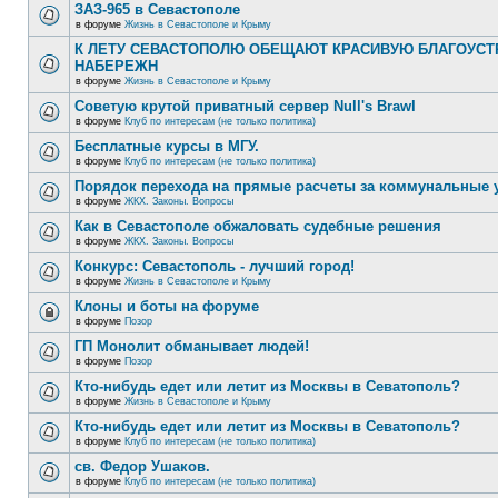
ЗАЗ-965 в Севастополе
в форуме
Жизнь в Севастополе и Крыму
К ЛЕТУ СЕВАСТОПОЛЮ ОБЕЩАЮТ КРАСИВУЮ БЛАГОУС
НАБЕРЕЖН
в форуме
Жизнь в Севастополе и Крыму
Советую крутой приватный сервер Null's Brawl
в форуме
Клуб по интересам (не только политика)
Бесплатные курсы в МГУ.
в форуме
Клуб по интересам (не только политика)
Порядок перехода на прямые расчеты за коммунальные 
в форуме
ЖКХ. Законы. Вопросы
Как в Севастополе обжаловать судебные решения
в форуме
ЖКХ. Законы. Вопросы
Конкурс: Севастополь - лучший город!
в форуме
Жизнь в Севастополе и Крыму
Клоны и боты на форуме
в форуме
Позор
ГП Монолит обманывает людей!
в форуме
Позор
Кто-нибудь едет или летит из Москвы в Севатополь?
в форуме
Жизнь в Севастополе и Крыму
Кто-нибудь едет или летит из Москвы в Севатополь?
в форуме
Клуб по интересам (не только политика)
св. Федор Ушаков.
в форуме
Клуб по интересам (не только политика)