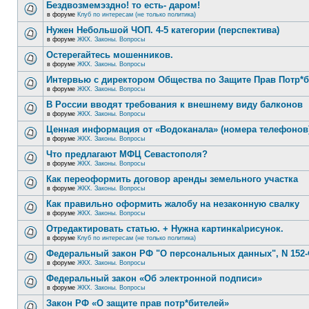
Бездвозмемэздно! то есть- даром!
в форуме
Клуб по интересам (не только политика)
Нужен Небольшой ЧОП. 4-5 категории (перспектива)
в форуме
ЖКХ. Законы. Вопросы
Остерегайтесь мошенников.
в форуме
ЖКХ. Законы. Вопросы
Интервью с директором Общества по Защите Прав Потр*
в форуме
ЖКХ. Законы. Вопросы
В России вводят требования к внешнему виду балконов
в форуме
ЖКХ. Законы. Вопросы
Ценная информация от «Водоканала» (номера телефонов
в форуме
ЖКХ. Законы. Вопросы
Что предлагают МФЦ Севастополя?
в форуме
ЖКХ. Законы. Вопросы
Как переоформить договор аренды земельного участка
в форуме
ЖКХ. Законы. Вопросы
Как правильно оформить жалобу на незаконную свалку
в форуме
ЖКХ. Законы. Вопросы
Отредактировать статью. + Нужна картинка\рисунок.
в форуме
Клуб по интересам (не только политика)
Федеральный закон РФ "О персональных данных", N 152-
в форуме
ЖКХ. Законы. Вопросы
Федеральный закон «Об электронной подписи»
в форуме
ЖКХ. Законы. Вопросы
Закон РФ «О защите прав потр*бителей»