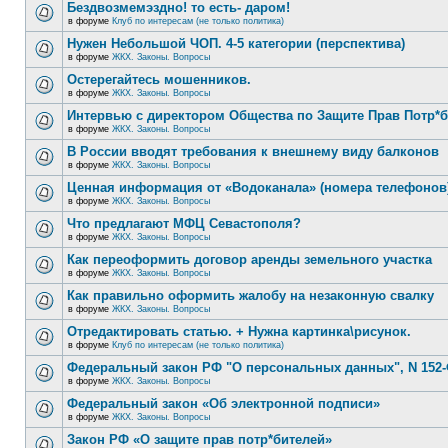
Бездвозмемэздно! то есть- даром!
в форуме
Клуб по интересам (не только политика)
Нужен Небольшой ЧОП. 4-5 категории (перспектива)
в форуме
ЖКХ. Законы. Вопросы
Остерегайтесь мошенников.
в форуме
ЖКХ. Законы. Вопросы
Интервью с директором Общества по Защите Прав Потр*
в форуме
ЖКХ. Законы. Вопросы
В России вводят требования к внешнему виду балконов
в форуме
ЖКХ. Законы. Вопросы
Ценная информация от «Водоканала» (номера телефонов
в форуме
ЖКХ. Законы. Вопросы
Что предлагают МФЦ Севастополя?
в форуме
ЖКХ. Законы. Вопросы
Как переоформить договор аренды земельного участка
в форуме
ЖКХ. Законы. Вопросы
Как правильно оформить жалобу на незаконную свалку
в форуме
ЖКХ. Законы. Вопросы
Отредактировать статью. + Нужна картинка\рисунок.
в форуме
Клуб по интересам (не только политика)
Федеральный закон РФ "О персональных данных", N 152-
в форуме
ЖКХ. Законы. Вопросы
Федеральный закон «Об электронной подписи»
в форуме
ЖКХ. Законы. Вопросы
Закон РФ «О защите прав потр*бителей»