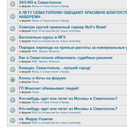
ЗАЗ-965 в Севастополе
в форуме
Жизнь в Севастополе и Крыму
К ЛЕТУ СЕВАСТОПОЛЮ ОБЕЩАЮТ КРАСИВУЮ БЛАГОУС
НАБЕРЕЖН
в форуме
Жизнь в Севастополе и Крыму
Советую крутой приватный сервер Null's Brawl
в форуме
Клуб по интересам (не только политика)
Бесплатные курсы в МГУ.
в форуме
Клуб по интересам (не только политика)
Порядок перехода на прямые расчеты за коммунальные 
в форуме
ЖКХ. Законы. Вопросы
Как в Севастополе обжаловать судебные решения
в форуме
ЖКХ. Законы. Вопросы
Конкурс: Севастополь - лучший город!
в форуме
Жизнь в Севастополе и Крыму
Клоны и боты на форуме
в форуме
Позор
ГП Монолит обманывает людей!
в форуме
Позор
Кто-нибудь едет или летит из Москвы в Севатополь?
в форуме
Жизнь в Севастополе и Крыму
Кто-нибудь едет или летит из Москвы в Севатополь?
в форуме
Клуб по интересам (не только политика)
св. Федор Ушаков.
в форуме
Клуб по интересам (не только политика)