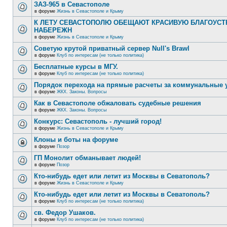
ЗАЗ-965 в Севастополе
в форуме
Жизнь в Севастополе и Крыму
К ЛЕТУ СЕВАСТОПОЛЮ ОБЕЩАЮТ КРАСИВУЮ БЛАГОУС
НАБЕРЕЖН
в форуме
Жизнь в Севастополе и Крыму
Советую крутой приватный сервер Null's Brawl
в форуме
Клуб по интересам (не только политика)
Бесплатные курсы в МГУ.
в форуме
Клуб по интересам (не только политика)
Порядок перехода на прямые расчеты за коммунальные 
в форуме
ЖКХ. Законы. Вопросы
Как в Севастополе обжаловать судебные решения
в форуме
ЖКХ. Законы. Вопросы
Конкурс: Севастополь - лучший город!
в форуме
Жизнь в Севастополе и Крыму
Клоны и боты на форуме
в форуме
Позор
ГП Монолит обманывает людей!
в форуме
Позор
Кто-нибудь едет или летит из Москвы в Севатополь?
в форуме
Жизнь в Севастополе и Крыму
Кто-нибудь едет или летит из Москвы в Севатополь?
в форуме
Клуб по интересам (не только политика)
св. Федор Ушаков.
в форуме
Клуб по интересам (не только политика)