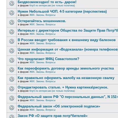
Бездвозмемэздно! то есть- даром!
в форуме
Клуб по интересам (не только политика)
Нужен Небольшой ЧОП. 4-5 категории (перспектива)
в форуме
ЖКХ. Законы. Вопросы
Остерегайтесь мошенников.
в форуме
ЖКХ. Законы. Вопросы
Интервью с директором Общества по Защите Прав Потр*
в форуме
ЖКХ. Законы. Вопросы
В России вводят требования к внешнему виду балконов
в форуме
ЖКХ. Законы. Вопросы
Ценная информация от «Водоканала» (номера телефонов
в форуме
ЖКХ. Законы. Вопросы
Что предлагают МФЦ Севастополя?
в форуме
ЖКХ. Законы. Вопросы
Как переоформить договор аренды земельного участка
в форуме
ЖКХ. Законы. Вопросы
Как правильно оформить жалобу на незаконную свалку
в форуме
ЖКХ. Законы. Вопросы
Отредактировать статью. + Нужна картинка\рисунок.
в форуме
Клуб по интересам (не только политика)
Федеральный закон РФ "О персональных данных", N 152-
в форуме
ЖКХ. Законы. Вопросы
Федеральный закон «Об электронной подписи»
в форуме
ЖКХ. Законы. Вопросы
Закон РФ «О защите прав потр*бителей»