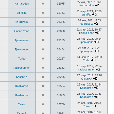
27 окт, 2021, 15:48
Karharodon
0
32075
Karharodon
11 мар, 2021, 17:39
eg.MRL
0
32781
eg.MRL
18 янв, 2021, 5:33
us4russia
0
24325
us4russia
11 мар, 2018, 10:37
Елена Урал
0
27830
Елена Урал
25 янв, 2018, 20:14
Гравицапа
0
29109
Гравицапа
27 авг, 2017, 1:23
Гравицапа
0
28484
Гравицапа
14 июн, 2017, 23:33
Turbo
0
20187
Turbo
10 апр, 2017, 22:54
radioscanner
0
28353
radioscanner
27 мар, 2017, 12:28
KristinXX
0
28295
KristinXX
26 янв, 2017, 21:34
Koshkinss
0
19504
Koshkinss
26 янв, 2017, 21:33
Koshkinss
0
15059
Koshkinss
24 авг, 2016, 21:33
Саник
0
15780
Саник
24 авг, 2016, 10:30
TanyaR
0
15921