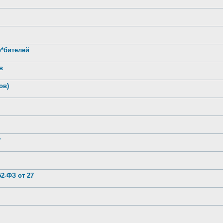
р*бителей
в
ов)
у
2-ФЗ от 27