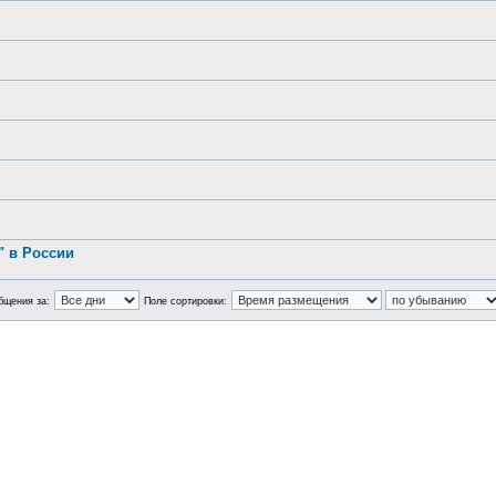
.
 в России
бщения за:
Поле сортировки: