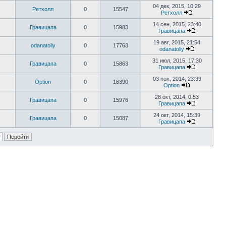
04 дек, 2015, 10:29
Ретхолл
0
15547
Ретхолл
14 сен, 2015, 23:40
Гравицапа
0
15983
Гравицапа
19 авг, 2015, 21:54
odanatoliy
0
17763
odanatoliy
31 июл, 2015, 17:30
Гравицапа
0
15863
Гравицапа
03 ноя, 2014, 23:39
Option
0
16390
Option
28 окт, 2014, 0:53
Гравицапа
0
15976
Гравицапа
24 окт, 2014, 15:39
Гравицапа
0
15087
Гравицапа