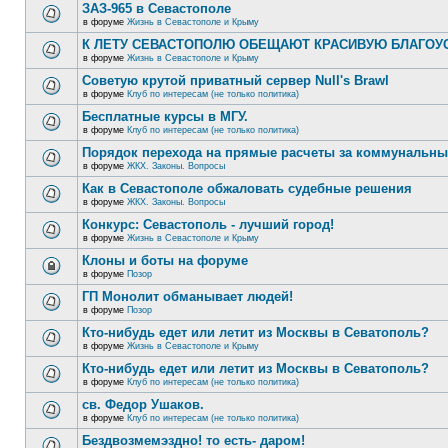
ЗАЗ-965 в Севастополе
в форуме
Жизнь в Севастополе и Крыму
К ЛЕТУ СЕВАСТОПОЛЮ ОБЕЩАЮТ КРАСИВУЮ БЛАГО
в форуме
Жизнь в Севастополе и Крыму
Советую крутой приватный сервер Null's Brawl
в форуме
Клуб по интересам (не только политика)
Бесплатные курсы в МГУ.
в форуме
Клуб по интересам (не только политика)
Порядок перехода на прямые расчеты за коммунальны
в форуме
ЖКХ. Законы. Вопросы
Как в Севастополе обжаловать судебные решения
в форуме
ЖКХ. Законы. Вопросы
Конкурс: Севастополь - лучший город!
в форуме
Жизнь в Севастополе и Крыму
Клоны и боты на форуме
в форуме
Позор
ГП Монолит обманывает людей!
в форуме
Позор
Кто-нибудь едет или летит из Москвы в Севатополь?
в форуме
Жизнь в Севастополе и Крыму
Кто-нибудь едет или летит из Москвы в Севатополь?
в форуме
Клуб по интересам (не только политика)
св. Федор Ушаков.
в форуме
Клуб по интересам (не только политика)
Бездвозмемэздно! то есть- даром!