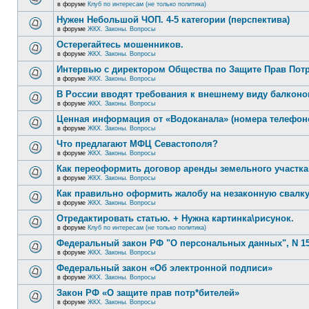
в форуме
Клуб по интересам (не только политика)
Нужен Небольшой ЧОП. 4-5 категории (перспектива)
в форуме
ЖКХ. Законы. Вопросы
Остерегайтесь мошенников.
в форуме
ЖКХ. Законы. Вопросы
Интервью с директором Общества по Защите Прав Пот
в форуме
ЖКХ. Законы. Вопросы
В России вводят требования к внешнему виду балконо
в форуме
ЖКХ. Законы. Вопросы
Ценная информация от «Водоканала» (номера телефон
в форуме
ЖКХ. Законы. Вопросы
Что предлагают МФЦ Севастополя?
в форуме
ЖКХ. Законы. Вопросы
Как переоформить договор аренды земельного участка
в форуме
ЖКХ. Законы. Вопросы
Как правильно оформить жалобу на незаконную свалк
в форуме
ЖКХ. Законы. Вопросы
Отредактировать статью. + Нужна картинка\рисунок.
в форуме
Клуб по интересам (не только политика)
Федеральный закон РФ "О персональных данных", N 15
в форуме
ЖКХ. Законы. Вопросы
Федеральный закон «Об электронной подписи»
в форуме
ЖКХ. Законы. Вопросы
Закон РФ «О защите прав потр*бителей»
в форуме
ЖКХ. Законы. Вопросы