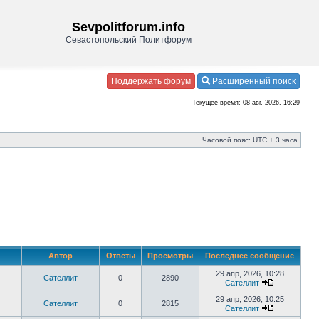
Sevpolitforum.info
Севастопольский Политфорум
Поддержать форум
Расширенный поиск
Текущее время: 08 авг, 2026, 16:29
Часовой пояс: UTC + 3 часа
Автор
Ответы
Просмотры
Последнее сообщение
29 апр, 2026, 10:28
Сателлит
0
2890
Сателлит
29 апр, 2026, 10:25
Сателлит
0
2815
Сателлит