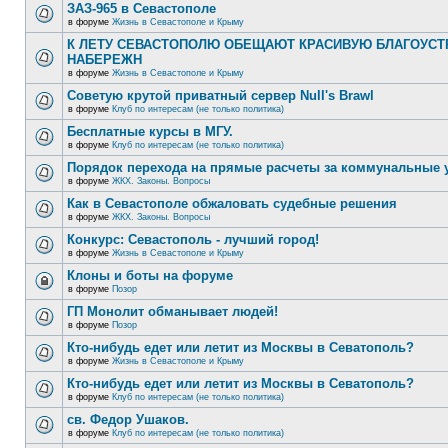
ЗАЗ-965 в Севастополе
в форуме
Жизнь в Севастополе и Крыму
К ЛЕТУ СЕВАСТОПОЛЮ ОБЕЩАЮТ КРАСИВУЮ БЛАГОУС
НАБЕРЕЖН
в форуме
Жизнь в Севастополе и Крыму
Советую крутой приватный сервер Null's Brawl
в форуме
Клуб по интересам (не только политика)
Бесплатные курсы в МГУ.
в форуме
Клуб по интересам (не только политика)
Порядок перехода на прямые расчеты за коммунальные 
в форуме
ЖКХ. Законы. Вопросы
Как в Севастополе обжаловать судебные решения
в форуме
ЖКХ. Законы. Вопросы
Конкурс: Севастополь - лучший город!
в форуме
Жизнь в Севастополе и Крыму
Клоны и боты на форуме
в форуме
Позор
ГП Монолит обманывает людей!
в форуме
Позор
Кто-нибудь едет или летит из Москвы в Севатополь?
в форуме
Жизнь в Севастополе и Крыму
Кто-нибудь едет или летит из Москвы в Севатополь?
в форуме
Клуб по интересам (не только политика)
св. Федор Ушаков.
в форуме
Клуб по интересам (не только политика)