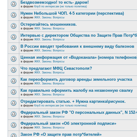
Бездвозмемэздно! то есть- даром!
в форуме
Клуб по интересам (не только политика)
Нужен Небольшой ЧОП. 4-5 категории (перспектива)
в форуме
ЖКХ. Законы. Вопросы
Остерегайтесь мошенников.
в форуме
ЖКХ. Законы. Вопросы
Интервью с директором Общества по Защите Прав Потр*
в форуме
ЖКХ. Законы. Вопросы
В России вводят требования к внешнему виду балконов
в форуме
ЖКХ. Законы. Вопросы
Ценная информация от «Водоканала» (номера телефонов
в форуме
ЖКХ. Законы. Вопросы
Что предлагают МФЦ Севастополя?
в форуме
ЖКХ. Законы. Вопросы
Как переоформить договор аренды земельного участка
в форуме
ЖКХ. Законы. Вопросы
Как правильно оформить жалобу на незаконную свалку
в форуме
ЖКХ. Законы. Вопросы
Отредактировать статью. + Нужна картинка\рисунок.
в форуме
Клуб по интересам (не только политика)
Федеральный закон РФ "О персональных данных", N 152-
в форуме
ЖКХ. Законы. Вопросы
Федеральный закон «Об электронной подписи»
в форуме
ЖКХ. Законы. Вопросы
Закон РФ «О защите прав потр*бителей»