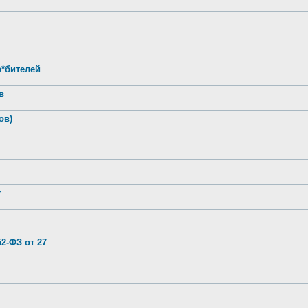
р*бителей
в
ов)
у
2-ФЗ от 27