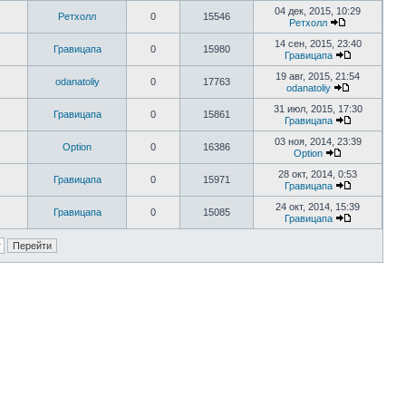
04 дек, 2015, 10:29
Ретхолл
0
15546
Ретхолл
14 сен, 2015, 23:40
Гравицапа
0
15980
Гравицапа
19 авг, 2015, 21:54
odanatoliy
0
17763
odanatoliy
31 июл, 2015, 17:30
Гравицапа
0
15861
Гравицапа
03 ноя, 2014, 23:39
Option
0
16386
Option
28 окт, 2014, 0:53
Гравицапа
0
15971
Гравицапа
24 окт, 2014, 15:39
Гравицапа
0
15085
Гравицапа