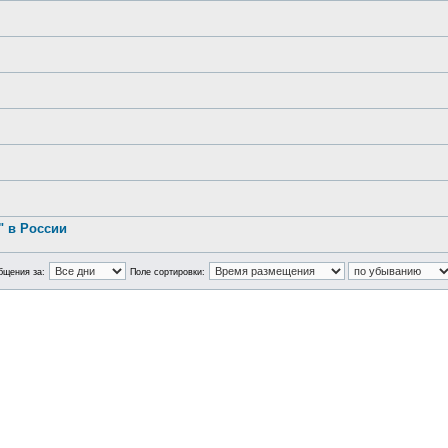
.
 в России
бщения за:
Поле сортировки: