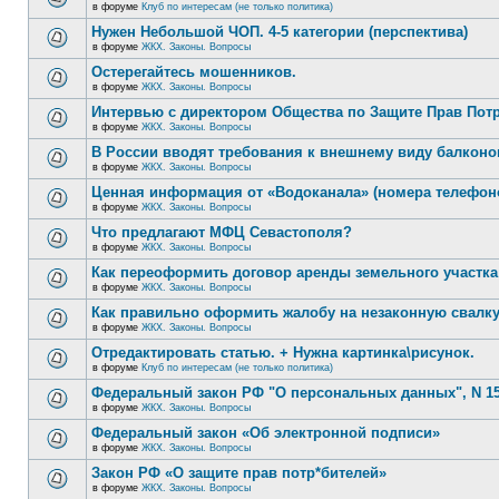
в форуме
Клуб по интересам (не только политика)
Нужен Небольшой ЧОП. 4-5 категории (перспектива)
в форуме
ЖКХ. Законы. Вопросы
Остерегайтесь мошенников.
в форуме
ЖКХ. Законы. Вопросы
Интервью с директором Общества по Защите Прав Пот
в форуме
ЖКХ. Законы. Вопросы
В России вводят требования к внешнему виду балконо
в форуме
ЖКХ. Законы. Вопросы
Ценная информация от «Водоканала» (номера телефон
в форуме
ЖКХ. Законы. Вопросы
Что предлагают МФЦ Севастополя?
в форуме
ЖКХ. Законы. Вопросы
Как переоформить договор аренды земельного участка
в форуме
ЖКХ. Законы. Вопросы
Как правильно оформить жалобу на незаконную свалк
в форуме
ЖКХ. Законы. Вопросы
Отредактировать статью. + Нужна картинка\рисунок.
в форуме
Клуб по интересам (не только политика)
Федеральный закон РФ "О персональных данных", N 15
в форуме
ЖКХ. Законы. Вопросы
Федеральный закон «Об электронной подписи»
в форуме
ЖКХ. Законы. Вопросы
Закон РФ «О защите прав потр*бителей»
в форуме
ЖКХ. Законы. Вопросы