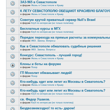
ЗАЗ-965 в Севастополе
в форуме
Жизнь в Севастополе и Крыму
К ЛЕТУ СЕВАСТОПОЛЮ ОБЕЩАЮТ КРАСИВУЮ БЛАГО
в форуме
Жизнь в Севастополе и Крыму
Советую крутой приватный сервер Null's Brawl
в форуме
Клуб по интересам (не только политика)
Бесплатные курсы в МГУ.
в форуме
Клуб по интересам (не только политика)
Порядок перехода на прямые расчеты за коммунальны
в форуме
ЖКХ. Законы. Вопросы
Как в Севастополе обжаловать судебные решения
в форуме
ЖКХ. Законы. Вопросы
Конкурс: Севастополь - лучший город!
в форуме
Жизнь в Севастополе и Крыму
Клоны и боты на форуме
в форуме
Позор
ГП Монолит обманывает людей!
в форуме
Позор
Кто-нибудь едет или летит из Москвы в Севатополь?
в форуме
Жизнь в Севастополе и Крыму
Кто-нибудь едет или летит из Москвы в Севатополь?
в форуме
Клуб по интересам (не только политика)
св. Федор Ушаков.
в форуме
Клуб по интересам (не только политика)
Бездвозмемэздно! то есть- даром!