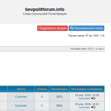
Sevpolitforum.info
Севастопольский Политфорум
Поддержать форум
Расширенный поиск
Текущее время: 07 авг, 2026, 7:20
Часовой пояс: UTC + 3 часа
Автор
Ответы
Просмотры
Последнее сообщение
29 апр, 2026, 10:28
Сателлит
0
2875
Сателлит
29 апр, 2026, 10:25
Сателлит
0
2806
Сателлит