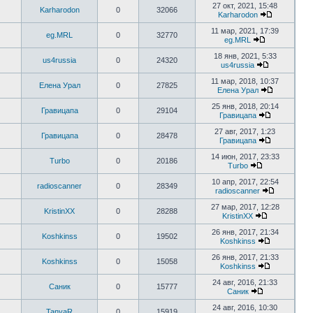
27 окт, 2021, 15:48
Karharodon
0
32066
Karharodon
11 мар, 2021, 17:39
eg.MRL
0
32770
eg.MRL
18 янв, 2021, 5:33
us4russia
0
24320
us4russia
11 мар, 2018, 10:37
Елена Урал
0
27825
Елена Урал
25 янв, 2018, 20:14
Гравицапа
0
29104
Гравицапа
27 авг, 2017, 1:23
Гравицапа
0
28478
Гравицапа
14 июн, 2017, 23:33
Turbo
0
20186
Turbo
10 апр, 2017, 22:54
radioscanner
0
28349
radioscanner
27 мар, 2017, 12:28
KristinXX
0
28288
KristinXX
26 янв, 2017, 21:34
Koshkinss
0
19502
Koshkinss
26 янв, 2017, 21:33
Koshkinss
0
15058
Koshkinss
24 авг, 2016, 21:33
Саник
0
15777
Саник
24 авг, 2016, 10:30
TanyaR
0
15919