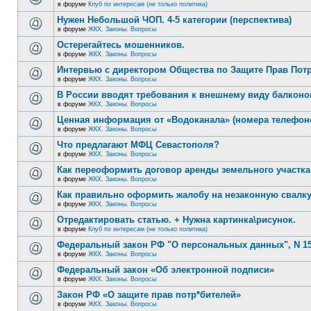
в форуме
Клуб по интересам (не только политика)
Нужен Небольшой ЧОП. 4-5 категории (перспектива)
в форуме
ЖКХ. Законы. Вопросы
Остерегайтесь мошенников.
в форуме
ЖКХ. Законы. Вопросы
Интервью с директором Общества по Защите Прав Пот
в форуме
ЖКХ. Законы. Вопросы
В России вводят требования к внешнему виду балконо
в форуме
ЖКХ. Законы. Вопросы
Ценная информация от «Водоканала» (номера телефон
в форуме
ЖКХ. Законы. Вопросы
Что предлагают МФЦ Севастополя?
в форуме
ЖКХ. Законы. Вопросы
Как переоформить договор аренды земельного участка
в форуме
ЖКХ. Законы. Вопросы
Как правильно оформить жалобу на незаконную свалк
в форуме
ЖКХ. Законы. Вопросы
Отредактировать статью. + Нужна картинка\рисунок.
в форуме
Клуб по интересам (не только политика)
Федеральный закон РФ "О персональных данных", N 15
в форуме
ЖКХ. Законы. Вопросы
Федеральный закон «Об электронной подписи»
в форуме
ЖКХ. Законы. Вопросы
Закон РФ «О защите прав потр*бителей»
в форуме
ЖКХ. Законы. Вопросы