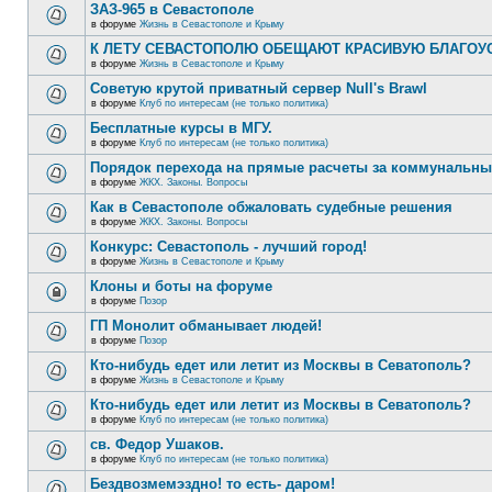
ЗАЗ-965 в Севастополе
в форуме
Жизнь в Севастополе и Крыму
К ЛЕТУ СЕВАСТОПОЛЮ ОБЕЩАЮТ КРАСИВУЮ БЛАГО
в форуме
Жизнь в Севастополе и Крыму
Советую крутой приватный сервер Null's Brawl
в форуме
Клуб по интересам (не только политика)
Бесплатные курсы в МГУ.
в форуме
Клуб по интересам (не только политика)
Порядок перехода на прямые расчеты за коммунальны
в форуме
ЖКХ. Законы. Вопросы
Как в Севастополе обжаловать судебные решения
в форуме
ЖКХ. Законы. Вопросы
Конкурс: Севастополь - лучший город!
в форуме
Жизнь в Севастополе и Крыму
Клоны и боты на форуме
в форуме
Позор
ГП Монолит обманывает людей!
в форуме
Позор
Кто-нибудь едет или летит из Москвы в Севатополь?
в форуме
Жизнь в Севастополе и Крыму
Кто-нибудь едет или летит из Москвы в Севатополь?
в форуме
Клуб по интересам (не только политика)
св. Федор Ушаков.
в форуме
Клуб по интересам (не только политика)
Бездвозмемэздно! то есть- даром!