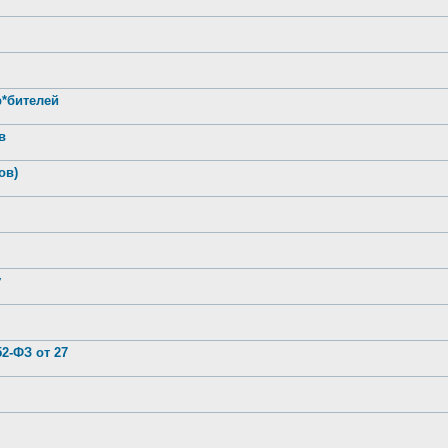
р*бителей
в
ов)
у
2-ФЗ от 27