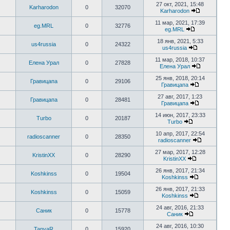
27 окт, 2021, 15:48
Karharodon
0
32070
Karharodon
11 мар, 2021, 17:39
eg.MRL
0
32776
eg.MRL
18 янв, 2021, 5:33
us4russia
0
24322
us4russia
11 мар, 2018, 10:37
Елена Урал
0
27828
Елена Урал
25 янв, 2018, 20:14
Гравицапа
0
29106
Гравицапа
27 авг, 2017, 1:23
Гравицапа
0
28481
Гравицапа
14 июн, 2017, 23:33
Turbo
0
20187
Turbo
10 апр, 2017, 22:54
radioscanner
0
28350
radioscanner
27 мар, 2017, 12:28
KristinXX
0
28290
KristinXX
26 янв, 2017, 21:34
Koshkinss
0
19504
Koshkinss
26 янв, 2017, 21:33
Koshkinss
0
15059
Koshkinss
24 авг, 2016, 21:33
Саник
0
15778
Саник
24 авг, 2016, 10:30
TanyaR
0
15920