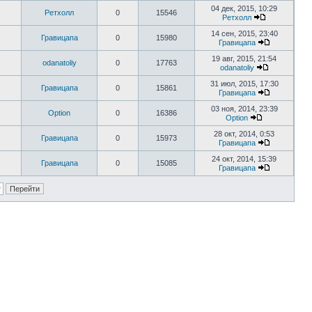
04 дек, 2015, 10:29
Ретхолл
0
15546
Ретхолл
14 сен, 2015, 23:40
Гравицапа
0
15980
Гравицапа
19 авг, 2015, 21:54
odanatoliy
0
17763
odanatoliy
31 июл, 2015, 17:30
Гравицапа
0
15861
Гравицапа
03 ноя, 2014, 23:39
Option
0
16386
Option
28 окт, 2014, 0:53
Гравицапа
0
15973
Гравицапа
24 окт, 2014, 15:39
Гравицапа
0
15085
Гравицапа