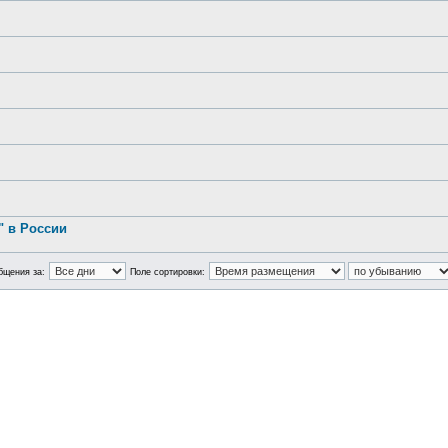
.
 в России
бщения за:
Поле сортировки: