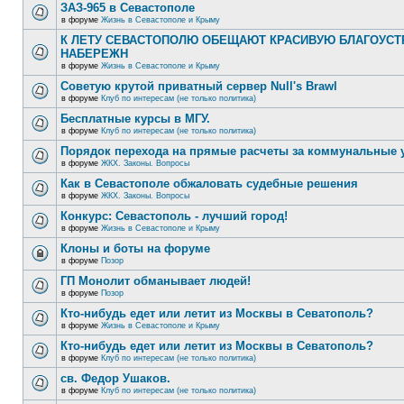
ЗАЗ-965 в Севастополе
в форуме
Жизнь в Севастополе и Крыму
К ЛЕТУ СЕВАСТОПОЛЮ ОБЕЩАЮТ КРАСИВУЮ БЛАГОУС
НАБЕРЕЖН
в форуме
Жизнь в Севастополе и Крыму
Советую крутой приватный сервер Null's Brawl
в форуме
Клуб по интересам (не только политика)
Бесплатные курсы в МГУ.
в форуме
Клуб по интересам (не только политика)
Порядок перехода на прямые расчеты за коммунальные 
в форуме
ЖКХ. Законы. Вопросы
Как в Севастополе обжаловать судебные решения
в форуме
ЖКХ. Законы. Вопросы
Конкурс: Севастополь - лучший город!
в форуме
Жизнь в Севастополе и Крыму
Клоны и боты на форуме
в форуме
Позор
ГП Монолит обманывает людей!
в форуме
Позор
Кто-нибудь едет или летит из Москвы в Севатополь?
в форуме
Жизнь в Севастополе и Крыму
Кто-нибудь едет или летит из Москвы в Севатополь?
в форуме
Клуб по интересам (не только политика)
св. Федор Ушаков.
в форуме
Клуб по интересам (не только политика)