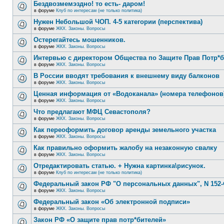
Бездвозмемэздно! то есть- даром!
в форуме
Клуб по интересам (не только политика)
Нужен Небольшой ЧОП. 4-5 категории (перспектива)
в форуме
ЖКХ. Законы. Вопросы
Остерегайтесь мошенников.
в форуме
ЖКХ. Законы. Вопросы
Интервью с директором Общества по Защите Прав Потр*
в форуме
ЖКХ. Законы. Вопросы
В России вводят требования к внешнему виду балконов
в форуме
ЖКХ. Законы. Вопросы
Ценная информация от «Водоканала» (номера телефонов
в форуме
ЖКХ. Законы. Вопросы
Что предлагают МФЦ Севастополя?
в форуме
ЖКХ. Законы. Вопросы
Как переоформить договор аренды земельного участка
в форуме
ЖКХ. Законы. Вопросы
Как правильно оформить жалобу на незаконную свалку
в форуме
ЖКХ. Законы. Вопросы
Отредактировать статью. + Нужна картинка\рисунок.
в форуме
Клуб по интересам (не только политика)
Федеральный закон РФ "О персональных данных", N 152-
в форуме
ЖКХ. Законы. Вопросы
Федеральный закон «Об электронной подписи»
в форуме
ЖКХ. Законы. Вопросы
Закон РФ «О защите прав потр*бителей»