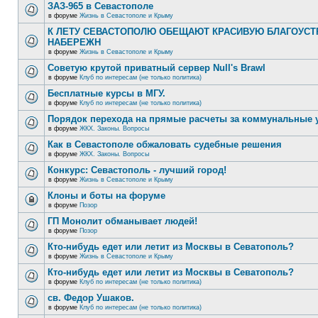
ЗАЗ-965 в Севастополе
в форуме
Жизнь в Севастополе и Крыму
К ЛЕТУ СЕВАСТОПОЛЮ ОБЕЩАЮТ КРАСИВУЮ БЛАГОУС
НАБЕРЕЖН
в форуме
Жизнь в Севастополе и Крыму
Советую крутой приватный сервер Null's Brawl
в форуме
Клуб по интересам (не только политика)
Бесплатные курсы в МГУ.
в форуме
Клуб по интересам (не только политика)
Порядок перехода на прямые расчеты за коммунальные 
в форуме
ЖКХ. Законы. Вопросы
Как в Севастополе обжаловать судебные решения
в форуме
ЖКХ. Законы. Вопросы
Конкурс: Севастополь - лучший город!
в форуме
Жизнь в Севастополе и Крыму
Клоны и боты на форуме
в форуме
Позор
ГП Монолит обманывает людей!
в форуме
Позор
Кто-нибудь едет или летит из Москвы в Севатополь?
в форуме
Жизнь в Севастополе и Крыму
Кто-нибудь едет или летит из Москвы в Севатополь?
в форуме
Клуб по интересам (не только политика)
св. Федор Ушаков.
в форуме
Клуб по интересам (не только политика)