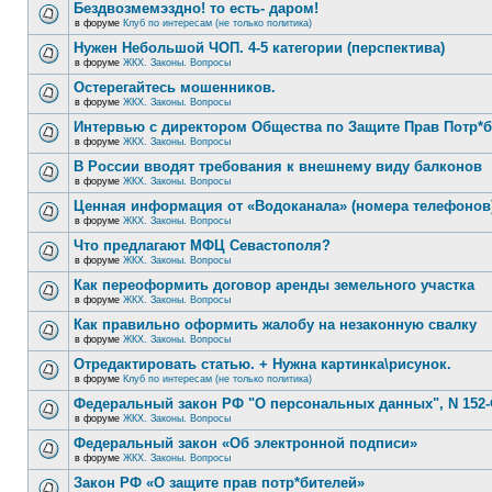
Бездвозмемэздно! то есть- даром!
в форуме
Клуб по интересам (не только политика)
Нужен Небольшой ЧОП. 4-5 категории (перспектива)
в форуме
ЖКХ. Законы. Вопросы
Остерегайтесь мошенников.
в форуме
ЖКХ. Законы. Вопросы
Интервью с директором Общества по Защите Прав Потр*
в форуме
ЖКХ. Законы. Вопросы
В России вводят требования к внешнему виду балконов
в форуме
ЖКХ. Законы. Вопросы
Ценная информация от «Водоканала» (номера телефонов
в форуме
ЖКХ. Законы. Вопросы
Что предлагают МФЦ Севастополя?
в форуме
ЖКХ. Законы. Вопросы
Как переоформить договор аренды земельного участка
в форуме
ЖКХ. Законы. Вопросы
Как правильно оформить жалобу на незаконную свалку
в форуме
ЖКХ. Законы. Вопросы
Отредактировать статью. + Нужна картинка\рисунок.
в форуме
Клуб по интересам (не только политика)
Федеральный закон РФ "О персональных данных", N 152-
в форуме
ЖКХ. Законы. Вопросы
Федеральный закон «Об электронной подписи»
в форуме
ЖКХ. Законы. Вопросы
Закон РФ «О защите прав потр*бителей»