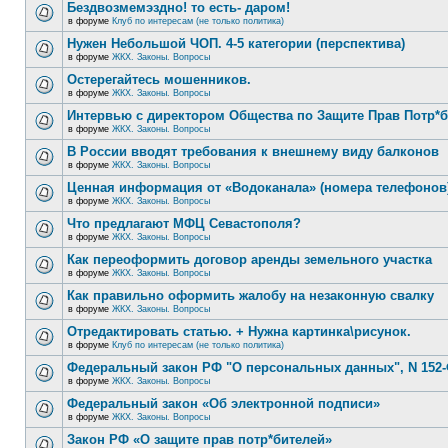
Бездвозмемэздно! то есть- даром!
в форуме
Клуб по интересам (не только политика)
Нужен Небольшой ЧОП. 4-5 категории (перспектива)
в форуме
ЖКХ. Законы. Вопросы
Остерегайтесь мошенников.
в форуме
ЖКХ. Законы. Вопросы
Интервью с директором Общества по Защите Прав Потр*
в форуме
ЖКХ. Законы. Вопросы
В России вводят требования к внешнему виду балконов
в форуме
ЖКХ. Законы. Вопросы
Ценная информация от «Водоканала» (номера телефонов
в форуме
ЖКХ. Законы. Вопросы
Что предлагают МФЦ Севастополя?
в форуме
ЖКХ. Законы. Вопросы
Как переоформить договор аренды земельного участка
в форуме
ЖКХ. Законы. Вопросы
Как правильно оформить жалобу на незаконную свалку
в форуме
ЖКХ. Законы. Вопросы
Отредактировать статью. + Нужна картинка\рисунок.
в форуме
Клуб по интересам (не только политика)
Федеральный закон РФ "О персональных данных", N 152-
в форуме
ЖКХ. Законы. Вопросы
Федеральный закон «Об электронной подписи»
в форуме
ЖКХ. Законы. Вопросы
Закон РФ «О защите прав потр*бителей»