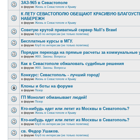
ЗАЗ-965 в Севастополе
в форуме
Жизнь в Севастополе и Крыму
К ЛЕТУ СЕВАСТОПОЛЮ ОБЕЩАЮТ КРАСИВУЮ БЛАГОУС
НАБЕРЕЖН
в форуме
Жизнь в Севастополе и Крыму
Советую крутой приватный сервер Null's Brawl
в форуме
Клуб по интересам (не только политика)
Бесплатные курсы в МГУ.
в форуме
Клуб по интересам (не только политика)
Порядок перехода на прямые расчеты за коммунальные 
в форуме
ЖКХ. Законы. Вопросы
Как в Севастополе обжаловать судебные решения
в форуме
ЖКХ. Законы. Вопросы
Конкурс: Севастополь - лучший город!
в форуме
Жизнь в Севастополе и Крыму
Клоны и боты на форуме
в форуме
Позор
ГП Монолит обманывает людей!
в форуме
Позор
Кто-нибудь едет или летит из Москвы в Севатополь?
в форуме
Жизнь в Севастополе и Крыму
Кто-нибудь едет или летит из Москвы в Севатополь?
в форуме
Клуб по интересам (не только политика)
св. Федор Ушаков.
в форуме
Клуб по интересам (не только политика)