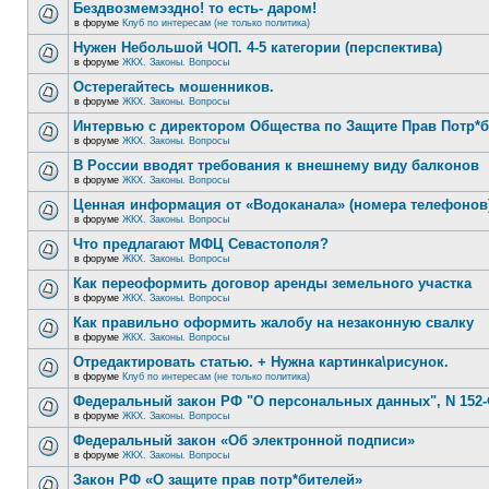
Бездвозмемэздно! то есть- даром!
в форуме
Клуб по интересам (не только политика)
Нужен Небольшой ЧОП. 4-5 категории (перспектива)
в форуме
ЖКХ. Законы. Вопросы
Остерегайтесь мошенников.
в форуме
ЖКХ. Законы. Вопросы
Интервью с директором Общества по Защите Прав Потр*
в форуме
ЖКХ. Законы. Вопросы
В России вводят требования к внешнему виду балконов
в форуме
ЖКХ. Законы. Вопросы
Ценная информация от «Водоканала» (номера телефонов
в форуме
ЖКХ. Законы. Вопросы
Что предлагают МФЦ Севастополя?
в форуме
ЖКХ. Законы. Вопросы
Как переоформить договор аренды земельного участка
в форуме
ЖКХ. Законы. Вопросы
Как правильно оформить жалобу на незаконную свалку
в форуме
ЖКХ. Законы. Вопросы
Отредактировать статью. + Нужна картинка\рисунок.
в форуме
Клуб по интересам (не только политика)
Федеральный закон РФ "О персональных данных", N 152-
в форуме
ЖКХ. Законы. Вопросы
Федеральный закон «Об электронной подписи»
в форуме
ЖКХ. Законы. Вопросы
Закон РФ «О защите прав потр*бителей»