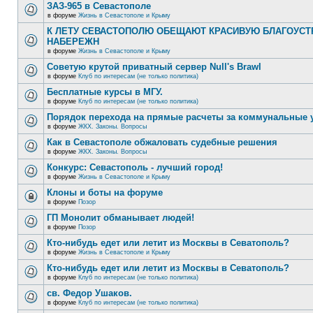
ЗАЗ-965 в Севастополе
в форуме
Жизнь в Севастополе и Крыму
К ЛЕТУ СЕВАСТОПОЛЮ ОБЕЩАЮТ КРАСИВУЮ БЛАГОУС
НАБЕРЕЖН
в форуме
Жизнь в Севастополе и Крыму
Советую крутой приватный сервер Null's Brawl
в форуме
Клуб по интересам (не только политика)
Бесплатные курсы в МГУ.
в форуме
Клуб по интересам (не только политика)
Порядок перехода на прямые расчеты за коммунальные 
в форуме
ЖКХ. Законы. Вопросы
Как в Севастополе обжаловать судебные решения
в форуме
ЖКХ. Законы. Вопросы
Конкурс: Севастополь - лучший город!
в форуме
Жизнь в Севастополе и Крыму
Клоны и боты на форуме
в форуме
Позор
ГП Монолит обманывает людей!
в форуме
Позор
Кто-нибудь едет или летит из Москвы в Севатополь?
в форуме
Жизнь в Севастополе и Крыму
Кто-нибудь едет или летит из Москвы в Севатополь?
в форуме
Клуб по интересам (не только политика)
св. Федор Ушаков.
в форуме
Клуб по интересам (не только политика)