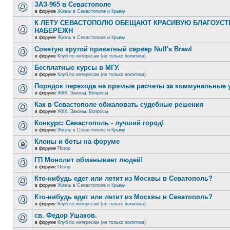
ЗАЗ-965 в Севастополе
в форуме
Жизнь в Севастополе и Крыму
К ЛЕТУ СЕВАСТОПОЛЮ ОБЕЩАЮТ КРАСИВУЮ БЛАГОУС
НАБЕРЕЖН
в форуме
Жизнь в Севастополе и Крыму
Советую крутой приватный сервер Null's Brawl
в форуме
Клуб по интересам (не только политика)
Бесплатные курсы в МГУ.
в форуме
Клуб по интересам (не только политика)
Порядок перехода на прямые расчеты за коммунальные 
в форуме
ЖКХ. Законы. Вопросы
Как в Севастополе обжаловать судебные решения
в форуме
ЖКХ. Законы. Вопросы
Конкурс: Севастополь - лучший город!
в форуме
Жизнь в Севастополе и Крыму
Клоны и боты на форуме
в форуме
Позор
ГП Монолит обманывает людей!
в форуме
Позор
Кто-нибудь едет или летит из Москвы в Севатополь?
в форуме
Жизнь в Севастополе и Крыму
Кто-нибудь едет или летит из Москвы в Севатополь?
в форуме
Клуб по интересам (не только политика)
св. Федор Ушаков.
в форуме
Клуб по интересам (не только политика)