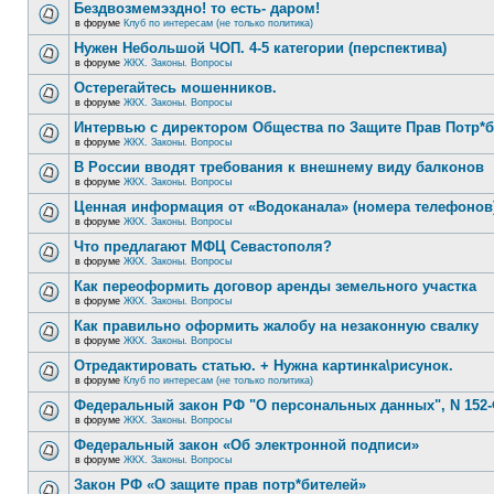
Бездвозмемэздно! то есть- даром!
в форуме
Клуб по интересам (не только политика)
Нужен Небольшой ЧОП. 4-5 категории (перспектива)
в форуме
ЖКХ. Законы. Вопросы
Остерегайтесь мошенников.
в форуме
ЖКХ. Законы. Вопросы
Интервью с директором Общества по Защите Прав Потр*
в форуме
ЖКХ. Законы. Вопросы
В России вводят требования к внешнему виду балконов
в форуме
ЖКХ. Законы. Вопросы
Ценная информация от «Водоканала» (номера телефонов
в форуме
ЖКХ. Законы. Вопросы
Что предлагают МФЦ Севастополя?
в форуме
ЖКХ. Законы. Вопросы
Как переоформить договор аренды земельного участка
в форуме
ЖКХ. Законы. Вопросы
Как правильно оформить жалобу на незаконную свалку
в форуме
ЖКХ. Законы. Вопросы
Отредактировать статью. + Нужна картинка\рисунок.
в форуме
Клуб по интересам (не только политика)
Федеральный закон РФ "О персональных данных", N 152-
в форуме
ЖКХ. Законы. Вопросы
Федеральный закон «Об электронной подписи»
в форуме
ЖКХ. Законы. Вопросы
Закон РФ «О защите прав потр*бителей»