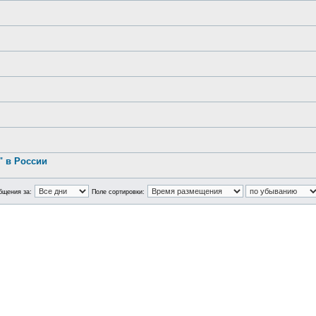
.
 в России
бщения за:
Поле сортировки: