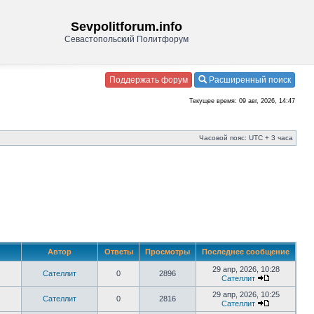
Sevpolitforum.info
Севастопольский Политфорум
Поддержать форум
Расширенный поиск
Текущее время: 09 авг, 2026, 14:47
Часовой пояс: UTC + 3 часа
Автор
Ответы
Просмотры
Последнее сообщение
29 апр, 2026, 10:28
Сателлит
0
2896
Сателлит
29 апр, 2026, 10:25
Сателлит
0
2816
Сателлит