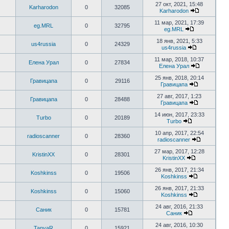
27 окт, 2021, 15:48
Karharodon
0
32085
Karharodon
11 мар, 2021, 17:39
eg.MRL
0
32795
eg.MRL
18 янв, 2021, 5:33
us4russia
0
24329
us4russia
11 мар, 2018, 10:37
Елена Урал
0
27834
Елена Урал
25 янв, 2018, 20:14
Гравицапа
0
29116
Гравицапа
27 авг, 2017, 1:23
Гравицапа
0
28488
Гравицапа
14 июн, 2017, 23:33
Turbo
0
20189
Turbo
10 апр, 2017, 22:54
radioscanner
0
28360
radioscanner
27 мар, 2017, 12:28
KristinXX
0
28301
KristinXX
26 янв, 2017, 21:34
Koshkinss
0
19506
Koshkinss
26 янв, 2017, 21:33
Koshkinss
0
15060
Koshkinss
24 авг, 2016, 21:33
Саник
0
15781
Саник
24 авг, 2016, 10:30
TanyaR
0
15921