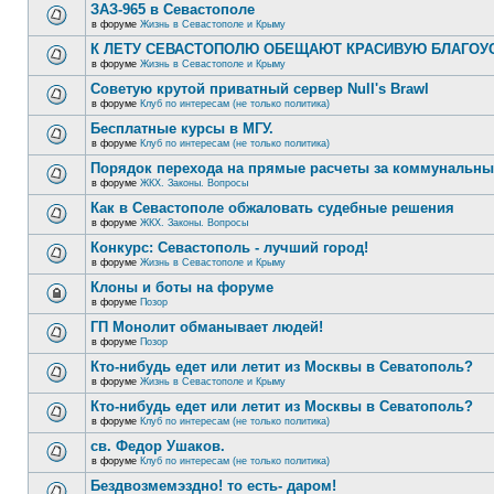
ЗАЗ-965 в Севастополе
в форуме
Жизнь в Севастополе и Крыму
К ЛЕТУ СЕВАСТОПОЛЮ ОБЕЩАЮТ КРАСИВУЮ БЛАГО
в форуме
Жизнь в Севастополе и Крыму
Советую крутой приватный сервер Null's Brawl
в форуме
Клуб по интересам (не только политика)
Бесплатные курсы в МГУ.
в форуме
Клуб по интересам (не только политика)
Порядок перехода на прямые расчеты за коммунальны
в форуме
ЖКХ. Законы. Вопросы
Как в Севастополе обжаловать судебные решения
в форуме
ЖКХ. Законы. Вопросы
Конкурс: Севастополь - лучший город!
в форуме
Жизнь в Севастополе и Крыму
Клоны и боты на форуме
в форуме
Позор
ГП Монолит обманывает людей!
в форуме
Позор
Кто-нибудь едет или летит из Москвы в Севатополь?
в форуме
Жизнь в Севастополе и Крыму
Кто-нибудь едет или летит из Москвы в Севатополь?
в форуме
Клуб по интересам (не только политика)
св. Федор Ушаков.
в форуме
Клуб по интересам (не только политика)
Бездвозмемэздно! то есть- даром!