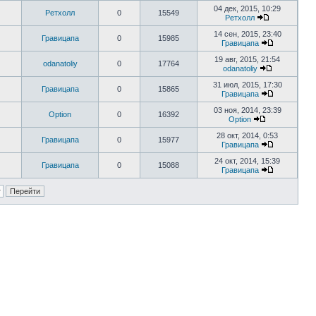
04 дек, 2015, 10:29
Ретхолл
0
15549
Ретхолл
14 сен, 2015, 23:40
Гравицапа
0
15985
Гравицапа
19 авг, 2015, 21:54
odanatoliy
0
17764
odanatoliy
31 июл, 2015, 17:30
Гравицапа
0
15865
Гравицапа
03 ноя, 2014, 23:39
Option
0
16392
Option
28 окт, 2014, 0:53
Гравицапа
0
15977
Гравицапа
24 окт, 2014, 15:39
Гравицапа
0
15088
Гравицапа