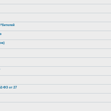
р*бителей
в
ов)
у
2-ФЗ от 27