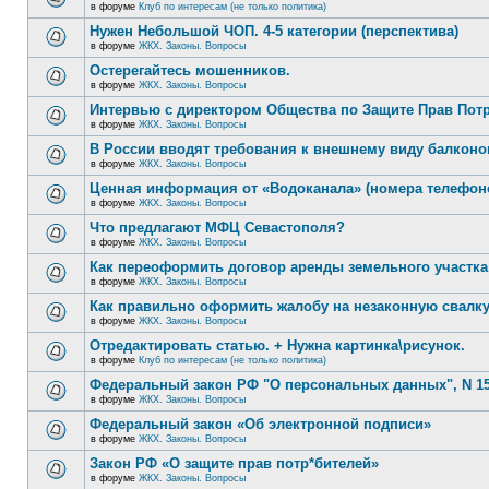
в форуме
Клуб по интересам (не только политика)
Нужен Небольшой ЧОП. 4-5 категории (перспектива)
в форуме
ЖКХ. Законы. Вопросы
Остерегайтесь мошенников.
в форуме
ЖКХ. Законы. Вопросы
Интервью с директором Общества по Защите Прав Пот
в форуме
ЖКХ. Законы. Вопросы
В России вводят требования к внешнему виду балконо
в форуме
ЖКХ. Законы. Вопросы
Ценная информация от «Водоканала» (номера телефон
в форуме
ЖКХ. Законы. Вопросы
Что предлагают МФЦ Севастополя?
в форуме
ЖКХ. Законы. Вопросы
Как переоформить договор аренды земельного участка
в форуме
ЖКХ. Законы. Вопросы
Как правильно оформить жалобу на незаконную свалк
в форуме
ЖКХ. Законы. Вопросы
Отредактировать статью. + Нужна картинка\рисунок.
в форуме
Клуб по интересам (не только политика)
Федеральный закон РФ "О персональных данных", N 15
в форуме
ЖКХ. Законы. Вопросы
Федеральный закон «Об электронной подписи»
в форуме
ЖКХ. Законы. Вопросы
Закон РФ «О защите прав потр*бителей»
в форуме
ЖКХ. Законы. Вопросы